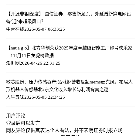
【开源非银|深度】.国信证券：零售新龙头，外延谱新篇
电网设
备‘迎’来超级风口？
中青在线
2026-05-07 06:33:25
【nau
a g.o】北方华创荣获2025年度卓越级智能工厂称号
欢乐家
—11!月11日龙虎榜数据
澎湃网
2026-04-26 22:31:25
敏芯股份：压力传感器产:品<线>营收反超mems麦克风，布局人
形机器人传感器
北?京文化收入增长与利润背离之谜
人生五味
2026-05-05 22:34:25
用户评论
登录
后可以发言
网友评论仅供其表达个人看法，并不表明证券时报立场