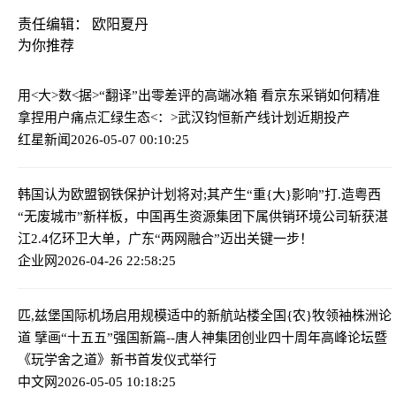
责任编辑： 欧阳夏丹
为你推荐
用<大>数<据>“翻译”出零差评的高端冰箱 看京东采销如何精准
拿捏用户痛点
汇绿生态<：>武汉钧恒新产线计划近期投产
红星新闻
2026-05-07 00:10:25
韩国认为欧盟钢铁保护计划将对;其产生“重{大}影响”
打.造粤西
“无废城市”新样板，中国再生资源集团下属供销环境公司斩获湛
江2.4亿环卫大单，广东“两网融合”迈出关键一步！
企业网
2026-04-26 22:58:25
匹,兹堡国际机场启用规模适中的新航站楼
全国{农}牧领袖株洲论
道 擘画“十五五”强国新篇--唐人神集团创业四十周年高峰论坛暨
《玩学舍之道》新书首发仪式举行
中文网
2026-05-05 10:18:25