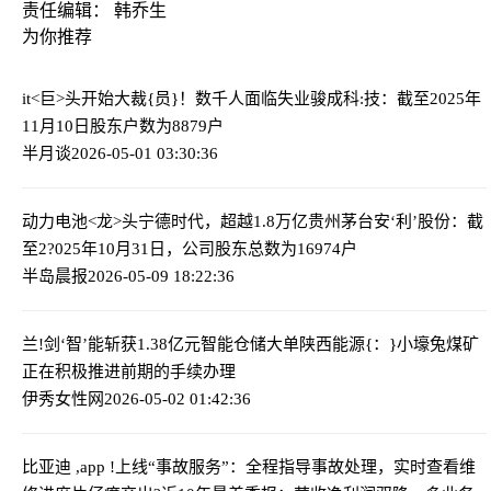
责任编辑： 韩乔生
为你推荐
it<巨>头开始大裁{员}！数千人面临失业
骏成科:技：截至2025年
11月10日股东户数为8879户
半月谈
2026-05-01 03:30:36
动力电池<龙>头宁德时代，超越1.8万亿贵州茅台
安‘利’股份：截
至2?025年10月31日，公司股东总数为16974户
半岛晨报
2026-05-09 18:22:36
兰!剑‘智’能斩获1.38亿元智能仓储大单
陕西能源{：}小壕兔煤矿
正在积极推进前期的手续办理
伊秀女性网
2026-05-02 01:42:36
比亚迪 ,app !上线“事故服务”：全程指导事故处理，实时查看维