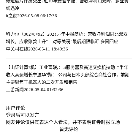
修进度
片仔癀交出?近10年最差季报：营收净利润双降，多业务
线遇冷
it之家
2026-05-08 06:17:36
科力尔（002<8>92）202{5}年中报简析：营收净利润同比双双
增长，应收账款上升
“—对等关税”最后期限临近 多国回应
中关村在线
2026-05-11 18:49:36
【山证计算?机】工业富联,：ai服务器及高速交换机拉动上半年
收入高速增长
宁波华?翔：.公司与日本头部综合商社合作，前期
主要聚焦于机器人的二次开发和销售
上游新闻
2026-05-04 01:32:36
用户评论
登录
后可以发言
网友评论仅供其表达个人看法，并不表明证券时报立场
暂无评论