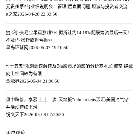
元
贵州茅?台业绩说明会：管理!层直面问题 坦诚与投资者交流
it之家
2026-04-28 22:33:50
捷<利>交易宝早盘涨超7% 拟折让约14.19%配股筹资
最后一天！
不及!时操作或将亏损<>
星岛环球网
2026-05-07 19:10:50
“!十五五”规划建议解读及对a股市场的影响分析
基本,面偏空 纯碱
向上空间较为有限
金融界
2026-05-04 21:00:50
盘中跌停，泰慕.士上—演“天地板”
mhmarke;ts迈汇:美国油气钻
井活动持续下滑
悦文天下
2026-05-08 07:20:50
用户评论