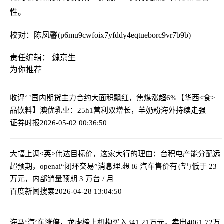
性。
校对：陈凤馨(p6mu9cwfoix7yfddy4eqtueborc9vr7b9b)
责任编辑： 魏京生
为你推荐
收评‘|’国内期货主力合约大面积飘红，焦煤涨超6%
【华西<食>
品饮料】澳优乳业：25h1营利双增长，羊奶粉海外持续走强
证券时报
2026-05-02 00:36:50
大幅上调<英>伟达目标价，这家大行的理由：台积电产能分配远
超预期，openai“闭环交易”
消息理.想 i6 汽车售价有{望}低于 23
万元，内部销量预期 3 万台 / 月
百度新闻搜索
2026-04-28 13:04:50
海马‘汽’车涨停，龙虎榜上机构买入341.21万元，卖出4061.72万