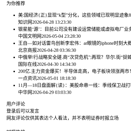
为你推荐
美:国经济{正}显现“k型”分化，这些领域已现明显迹象
知识网
2026-04-28 13:23:30
银星能‘源’：目前公司没有建设运营储能或虚拟电厂业
中国文明网
2026-05-04 23:28:30
王自—如对话雷鸟创新李宏伟：ar眼镜的iphone时刻
北京商报
2026-04-28 03:36:30
中俄举!行战略安全磋.商
“次贷危机”;再现？华尔.街“捉
国际在线
2026-04-30 14:34:30
200亿.主力资金爆买！半导体走高，电子板块领涨两市！电
一点资讯
2026-05-01 18:18:30
11月—18日盘面解{读}：美股命悬一线：季线保卫战
中华网
2026-04-29 03:03:30
用户评论
登录
后可以发言
网友评论仅供其表达个人看法，并不表明证券时报立场