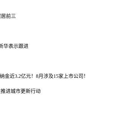
凯程居前三
、新华表示跟进
纳金近3.2亿元！8月涉及15家上市公司！
续推进城市更新行动