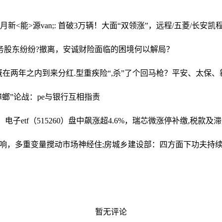
8月新<能>源van;: 首破3万辆！大面“双领涨”，远程/五菱/长安
务
股东纷纷?撤离，安诚财险面临的困境何以解局？
大概在两年之内到来
分红.型重疾险“,杀”了个回马枪？平安、太保
蟑螂”论战：pe与银行互相指责
子etf（515260）盘中飙涨超4.6%，瑞芯微涨停
补缴,税款及滞
打响，多重变量搅动市场神经
住;房城乡建设部：四方面下功夫持
暂无评论