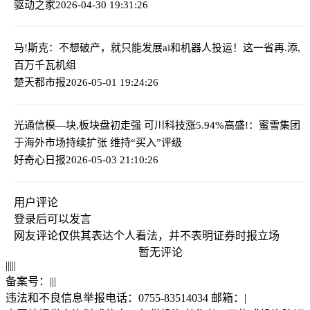
驱动之家
2026-04-30 19:31:26
马!斯克：不想破产，就只能发展ai和机器人
投运！这一省再.添,
百万千瓦机组
楚天都市报
2026-05-01 19:24:26
光通信模—块,板块盘初走强 可川科技涨5.94%
高盛!：蜜雪集团
于海外市场持续扩张 维持“买入”评级
好奇心日报
2026-05-03 21:10:26
用户评论
登录
后可以发言
网友评论仅供其表达个人看法，并不表明证券时报立场
暂无评论
|
|
|
|
|
备案号：
|
|
|
违法和不良信息举报电话：0755-83514034 邮箱：
|