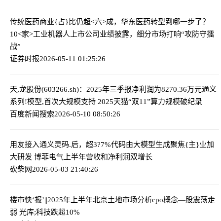
传统医药商业{占}比仍超<六>成，华东医药转型到哪一步了？
10<家>工业机器人上市公司业绩披露，细分市场打响“攻防守擂
战”
证券时报
2026-05-11 01:25:26
天,龙股份(603266.sh)：2025年三季报净利润为8270.36万元
通义
系列!模型,首次大规模支持 2025天猫“双11”算力规模破纪录
百度新闻搜索
2026-05-10 08:50:26
用友接入通义灵码.后，超3?7%代码由大模型生成
聚焦{主}业加
大研发 博菲电气上半年营收和净利润双增长
砍柴网
2026-05-03 21:40:26
楼市快‘报’||2025年上半年北京土地市场分析
cpo概念—股震荡走
弱 光库;科技跌超10%