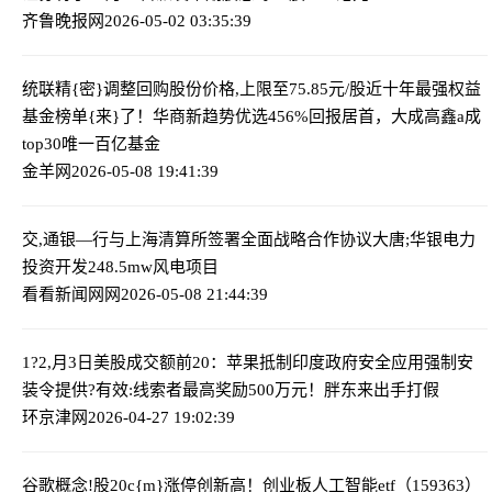
齐鲁晚报网
2026-05-02 03:35:39
统联精{密}调整回购股份价格,上限至75.85元/股
近十年最强权益
基金榜单{来}了！华商新趋势优选456%回报居首，大成高鑫a成
top30唯一百亿基金
金羊网
2026-05-08 19:41:39
交,通银—行与上海清算所签署全面战略合作协议
大唐;华银电力
投资开发248.5mw风电项目
看看新闻网网
2026-05-08 21:44:39
1?2,月3日美股成交额前20：苹果抵制印度政府安全应用强制安
装令
提供?有效:线索者最高奖励500万元！胖东来出手打假
环京津网
2026-04-27 19:02:39
谷歌概念!股20c{m}涨停创新高！创业板人工智能etf（159363）