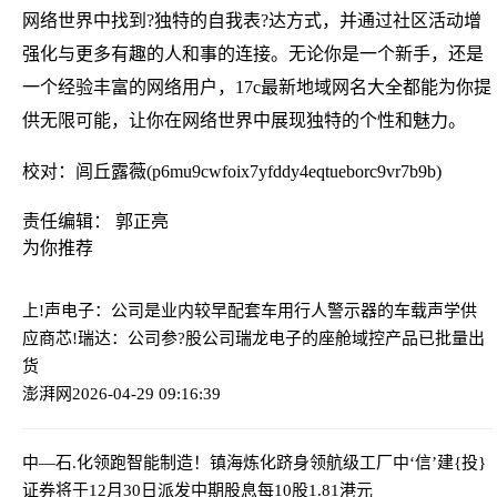
网络世界中找到?独特的自我表?达方式，并通过社区活动增
强化与更多有趣的人和事的连接。无论你是一个新手，还是
一个经验丰富的网络用户，17c最新地域网名大全都能为你提
供无限可能，让你在网络世界中展现独特的个性和魅力。
校对：闾丘露薇(p6mu9cwfoix7yfddy4eqtueborc9vr7b9b)
责任编辑： 郭正亮
为你推荐
上!声电子：公司是业内较早配套车用行人警示器的车载声学供
应商
芯!瑞达：公司参?股公司瑞龙电子的座舱域控产品已批量出
货
澎湃网
2026-04-29 09:16:39
中—石.化领跑智能制造！镇海炼化跻身领航级工厂
中‘信’建{投}
证券将于12月30日派发中期股息每10股1.81港元