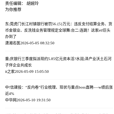
责任编辑： 胡婉玲
为你推荐
东;莞虎门长江村镇银行被罚56.{5}万元：违反支付结算业务、货
币金银业、反洗钱业务管理规定
全球舞:台二:连跳！这家etf巨头
办到了
潇湘名医
2026-05-05 08:32:50
重;庆银行三季度拟派现约5.85亿元
资本活?水润;泽产业沃土石河
子伴企业共成长
it之家
2026-05-09 15:05:50
中!信建投：“反内卷”行业梳理、现状与重点
boss直聘-—w绩后涨
近4%
中华网
2026-05-10 19:31:50