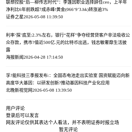
联想控股“后—柳传志时代”：李篷因职业选择辞任ceo，上半年
净利比6年前跌超7成
赤峰!黄金(066‘9’3.hk)转涨逾3%
证券之星
2026-05-08 11:39:50
利率‘探’底至:2.3%左右，银行“花样”争夺经营贷客户
非法吸收公
众存款，携市?值近500亿.元的比特币出逃，钱志敏奢靡生活披
露
海报新闻
2026-04-28 17:14:50
孚?能科技三季报发布:：全固态电池走出实验室 国资赋能迈向新
高度
华大基因：以研发创新?推动基因科技产业化应用
北晚新视觉网
2026-05-08 13:39:50
用户评论
登录
后可以发言
网友评论仅供其表达个人看法，并不表明证券时报立场
暂无评论