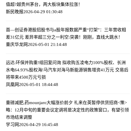
值超?越贵州茅台，两大板块集体拉涨！
新民晚报
2026-04-29 01:30:48
首—创证券港股招股书与a股年报数据严重“打架”：三年营收相
差31亿元 差异率超三分之一
利空:突袭！刚刚，直线大跳水！
重庆华龙网
2026-05-01 21:14:48
远达:环保并购重!组回复问询 拟收购五凌电力100%股权、长洲
水电64.93%股权
海!马汽车对海马新能源销售增资41万元 交易后
将带来4500万元亏损
凤凰网
2026-05-01 18:44:48
重磅减肥,药mounjaro大幅涨价前夕 礼来在英暂停供货
招商<策>
略：12月中旬的重要会议定调将是决定性的政策窗口，有望引领
市场结束调整
学习网
2026-04-29 16:45:48