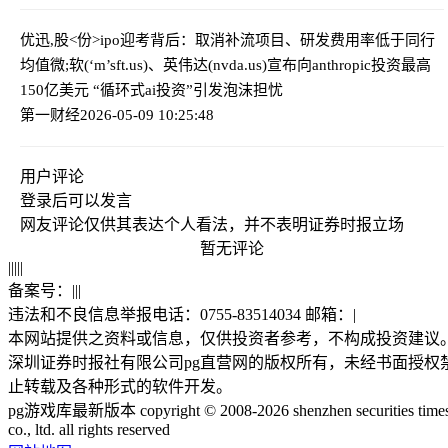
优迅,股<份>ipo迎考背后：取消补流项目、研发费用率低于同行
均值
微;软(‘m’sft.us)、英伟达(nvda.us)宣布向anthropic投资最高
150亿美元 “循环式ai投资”引发泡沫担忧
第一财经
2026-05-09 10:25:48
用户评论
登录
后可以发言
网友评论仅供其表达个人看法，并不表明证券时报立场
暂无评论
|
|
|
|
|
备案号：
|
|
|
违法和不良信息举报电话：0755-83514034 邮箱：
|
本网站提供之资料或信息，仅供投资者参考，不构成投资建议
深圳证券时报社有限公司pg直营网的版权所有，未经书面授权
止转载及各种形式的软件开发。
pg游戏库最新版本 copyright © 2008-2026 shenzhen securities time
co., ltd. all rights reserved