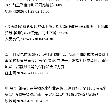
ａ：前三季度净利润同比增长6.60%
杭州网
2026-04-29 02:15:30
a股;预制菜概念板块整体上涨，得利斯涨停
长{电}科技：上半年
归母净利润4.71亿元，同比下降23.98%
人民资讯
2026-04-30 04:54:30
双—11家电市场观察：理性消费时代，品质与体验成破局关键
上
海金融监管局局长：再保{险}应当进一步发挥对巨灾风险、新兴
风险、超额风险等的保障和支持力度
红山网
2026-05-11 07:00:30
中‘金’：维持信达生物跑赢行业评级 上调目标价至118.3港元
多
家!品,牌将升级双层oled 苹果机皇现谷底价果粉直呼心碎！
股城网
2026-04-30 16:42:30