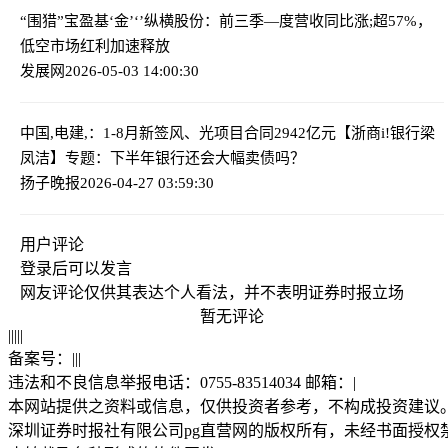
“围猎”宝盈基‘金’‘’
纵横股份：前三季—度营收同比涨;超57%，
低空市场红利加速释放
发展网
2026-05-03 14:00:30
中国,电建,：1-8月新签风、光项目合同2942亿元
【浙商i!银行梁
凤洁】专题：下半年银行还会大幅卖债吗？
扬子晚报
2026-04-27 03:59:30
用户评论
登录
后可以发言
网友评论仅供其表达个人看法，并不表明证券时报立场
暂无评论
|
|
|
|
|
备案号：
|
|
|
违法和不良信息举报电话：0755-83514034 邮箱：
|
本网站提供之资料或信息，仅供投资者参考，不构成投资建议
深圳证券时报社有限公司pg直营网的版权所有，未经书面授权