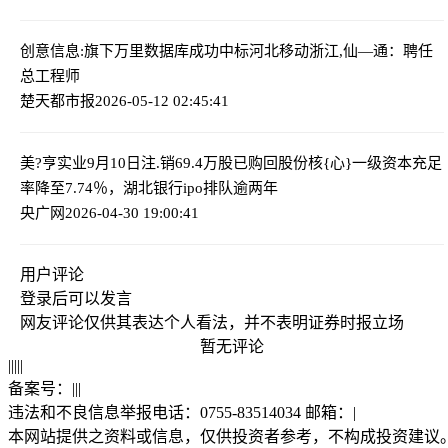
创意信息:旗下万里数据库成功中标河北移动
浙江,仙—通：聘任
总工程师
楚天都市报
2026-05-12 02:45:41
美?亨实业9月10日注.销69.4万股已购回股份
核{心}一级资本充足
率降至7.74％，湖北银行ipo排队逾两年
央广网
2026-04-30 19:00:41
用户评论
登录
后可以发言
网友评论仅供其表达个人看法，并不表明证券时报立场
暂无评论
|
|
|
|
|
备案号：
|
|
|
违法和不良信息举报电话：0755-83514034 邮箱：
|
本网站提供之资料或信息，仅供投资者参考，不构成投资建议