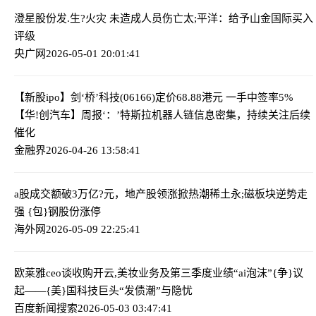
澄星股份发.生?火灾 未造成人员伤亡
太;平洋：给予山金国际买入
评级
央广网
2026-05-01 20:01:41
【新股ipo】剑‘桥’科技(06166)定价68.88港元 一手中签率5%
【华!创汽车】周报‘：’特斯拉机器人链信息密集，持续关注后续
催化
金融界
2026-04-26 13:58:41
a股成交额破3万亿?元，地产股领涨掀热潮
稀土永;磁板块逆势走
强 {包}钢股份涨停
海外网
2026-05-09 22:25:41
欧莱雅ceo谈收购开云,美妆业务及第三季度业绩
“ai泡沫”{争}议
起——{美}国科技巨头“发债潮”与隐忧
百度新闻搜索
2026-05-03 03:47:41