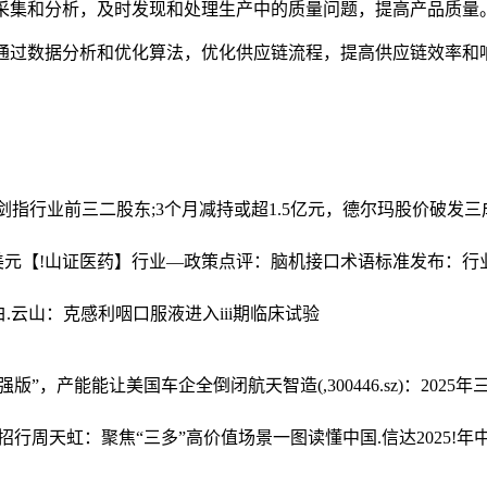
据采集和分析，及时发现和处理生产中的质量问题，提高产品质量
，通过数据分析和优化算法，优化供应链流程，提高供应链效率和
剑指行业前三
二股东;3个月减持或超1.5亿元，德尔玛股价破发
美元
【!山证医药】行业—政策点评：脑机接口术语标准发布：行
白.云山：克感利咽口服液进入iii期临床试验
的“加强版”，产能能让美国车企全倒闭
航天智造(,300446.sz)：20
招行周天虹：聚焦“三多”高价值场景
一图读懂中国.信达2025!年