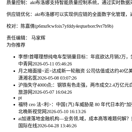
质量控制：akt布洛娜支持智能质量控制系统，通过实时数
供应链优化：akt布洛娜可以实现供应链的全面数字化管理
校对：陈嘉倩(p6mu9cwfoix7yfddy4eqtueborc9vr7b9b)
责任编辑： 马家辉
为你推荐
李想!首曝理想纯电车型销量目标：年底欲达月销2万，
中青网
2026-05-11 05:46:26
月之暗面接<近>达成新一轮融资 公司估值或达约40亿
潇湘名医
2026-05-08 03:07:26
沪指失守4000点;：钢铁有色走强，两市成交2.4万亿元
旅游网
2026-05-07 16:04:26
pt
福特 ceo 法<利>：中国{汽}车威胁是 80 年代日本
北晚新视觉网
2026-05-10 16:13:26
ai加速落地金融机构—业务领,域，成本高等难题何解？
国际在线
2026-04-28 13:46:26