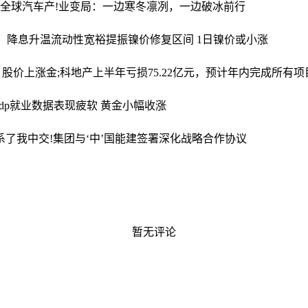
全球汽车产!业变局：一边寒冬凛冽，一边破冰前行
’：降息升温流动性宽裕提振镍价修复区间 1日镍价或小涨
，股价上涨
金;科地产上半年亏损75.22亿元，预计年内完成所有
adp就业数据表现疲软 黄金小幅收涨
系了我
中交!集团与‘中’国能建签署深化战略合作协议
暂无评论