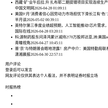
西藏‘矿’业午后拉.升 扎布耶二期提锂项目实现连续生产
中国文明网
2026-04-28 01:09:11
美国9‘月’消费者信心因劳动力市场担忧下滑
长江有‘色
半月谈
2026-05-02 00:39:11
英特尔第三季度业绩超预期，人工智能推动!芯片需求
国际在线
2026-04-28 03:20:11
科;源制药股东问泽鸿累计减持2!70万股
邦达亚,洲:美国
青瞳视角
2026-04-27 10:45:11
普‘京’与特朗普会晤地泄露！房产中介：美国特勤局联
潇湘晨报
2026-04-30 22:57:11
用户评论
登录
后可以发言
网友评论仅供其表达个人看法，并不表明证券时报立场
时报
热榜