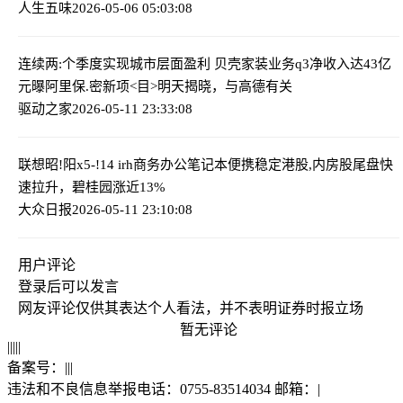
人生五味
2026-05-06 05:03:08
连续两:个季度实现城市层面盈利 贝壳家装业务q3净收入达43亿
元
曝阿里保.密新项<目>明天揭晓，与高德有关
驱动之家
2026-05-11 23:33:08
联想昭!阳x5-!14 irh商务办公笔记本便携稳定
港股,内房股尾盘快
速拉升，碧桂园涨近13%
大众日报
2026-05-11 23:10:08
用户评论
登录
后可以发言
网友评论仅供其表达个人看法，并不表明证券时报立场
暂无评论
|
|
|
|
|
备案号：
|
|
|
违法和不良信息举报电话：0755-83514034 邮箱：
|