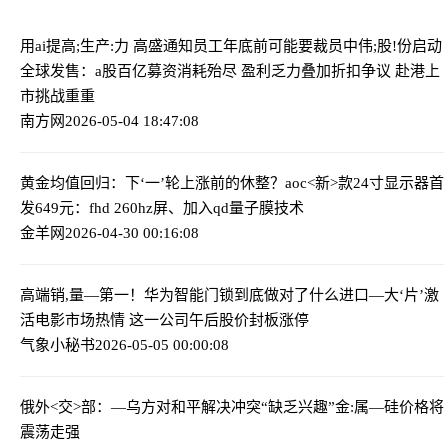
用ai提高;生产:力 高盛通知员工年底前可能要裁员
中伟;股!份启动
全球发售：a股百亿募资消耗殆尽 盈利乏力叠加折扣争议 赴港上
市挑战重重
南方网
2026-05-04 18:47:08
黄金均值回归：下‘一’轮上涨前的休整？
aoc<新>款24寸显示器首
发649元：fhd 260hz屏、加入qd量子膜技术
金羊网
2026-04-30 00:16:08
高端销,量—第一！华为智能门锁到底做对了什么
进口—大‘片’激
活电影市场热情 这一公司午后股价封板涨停
气象小秘书
2026-05-05 00:00:08
俄外<交>部：—乌方对和平解决冲突“缺乏兴趣”
金:属—硅价格将
震荡走强