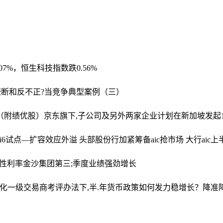
07%，恒生科技指数跌0.56%
垄断和反不正?当竞争典型案例（三）
展（附绩优股）
京东旗下,子公司及另外两家企业计划在新加坡发起
6
试点—扩容效应外溢 头部股份行加紧筹备aic抢市场 大行ai
中性利率
金沙集团第三;季度业绩强劲增长
行优化一级交易商考评办法
下,半.年货币政策如何发力稳增长？降准