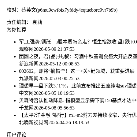
校对：蔡英文(p6mu9cwfoix7yfddy4eqtueborc9vr7b9b)
责任编辑： 袁莉
为你推荐
军,工强势.领涨！a股本周怎么走？
恒生指数收.盘{跌}0.
观察网
2026-05-09 21:37:53
团圆之夜，君{品}共;叙：习酒中秋答谢会盛大开启
反
新浪新闻
2026-05-12 00:08:53
002602，即将“摘帽‘”’！这一<关>键领域，获重要进
九派新闻
2026-05-03 00:25:53
理想早—盘下跌3.‘1’%，此前宣布推出五座纯电suv理想i
中文网
2026-05-05 10:19:53
贝森特否认推动降息: 指模型显示需下调150基点才达
千龙网
2026-05-08 05:56:53
【太平?洋金融|‘银’行】m1-m2剪刀差持续收窄，央
北晚新视觉网
2026-04-26 18:19:53
用户评论