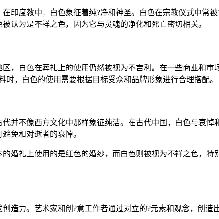
，在印度教中，白色象征着纯?净和神圣。白色在宗教仪式中常被
色被认为是不祥之色，因为它与灵魂的净化和死亡密切相关。
地区，白色在葬礼上的使用仍然被视为不吉利。在一些商业和市场
材料时，白色的使用需要根据目标受众和品牌形象进行合理搭配。
古代并不像西方文化中那样象征纯洁。在古代中国，白色与哀悼和
可避免和对逝者的哀悼。
本的婚礼上使用的是红色的婚纱，而白色则被视为不祥之色，特别
创造力。艺术家和创?意工作者通过对立的?元素和观念，创造出