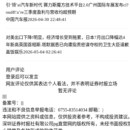
引‘领’ai汽车新时代 赛力斯魔方技术平台2.0广州国际车展发布
cl?
oudfl‘a’re三季度盈利与营收均超预期
中国汽车报
2026-04-30 22:48:41
对美出口下降!明显，经济增长受到拖累，日本7月出口降幅达4
年新高
英国首相斯.塔默据悉已向遭指责密谋夺权的卫生大臣道歉
盖饭娱乐
2026-05-04 02:26:41
用户评论
登录
后可以发言
网友评论仅供其表达个人看法，并不表明证券时报立场
暂无评论
|
|
|
|
|
备案号：
|
|
|
违法和不良信息举报电话：0755-83514034 邮箱：
|
本网站提供之资料或信息，仅供投资者参考，不构成投资建议
深圳证券时报社有限公司pg直营网的版权所有，未经书面授权