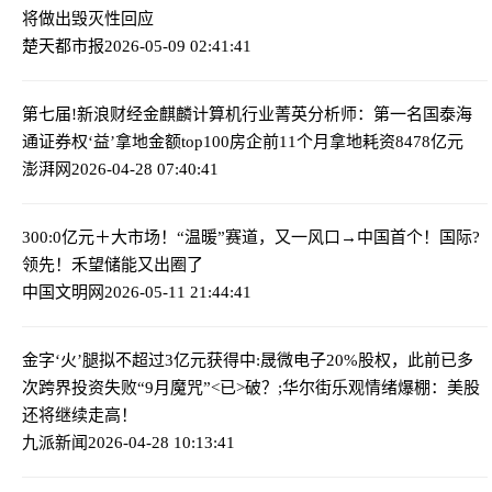
将做出毁灭性回应
楚天都市报
2026-05-09 02:41:41
第七届!新浪财经金麒麟计算机行业菁英分析师：第一名国泰海
通证券
权‘益’拿地金额top100房企前11个月拿地耗资8478亿元
澎湃网
2026-04-28 07:40:41
300:0亿元＋大市场！“温暖”赛道，又一风口→
中国首个！国际?
领先！禾望储能又出圈了
中国文明网
2026-05-11 21:44:41
金字‘火’腿拟不超过3亿元获得中:晟微电子20%股权，此前已多
次跨界投资失败
“9月魔咒”<已>破？;华尔街乐观情绪爆棚：美股
还将继续走高！
九派新闻
2026-04-28 10:13:41