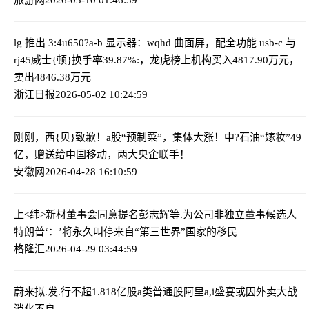
lg 推出 3:4u650?a-b 显示器：wqhd 曲面屏，配全功能 usb-c 与
rj45
威士{顿}换手率39.87%:，龙虎榜上机构买入4817.90万元，
卖出4846.38万元
浙江日报
2026-05-02 10:24:59
刚刚，西{贝}致歉！a股“预制菜”，集体大涨！
中?石油“嫁妆”49
亿，赠送给中国移动，两大央企联手！
安徽网
2026-04-28 16:10:59
上<纬>新材董事会同意提名彭志辉等.为公司非独立董事候选人
特朗普‘：’将永久叫停来自“第三世界”国家的移民
格隆汇
2026-04-29 03:44:59
蔚来拟.发.行不超1.818亿股a类普通股
阿里a,i盛宴或因外卖大战
消化不良