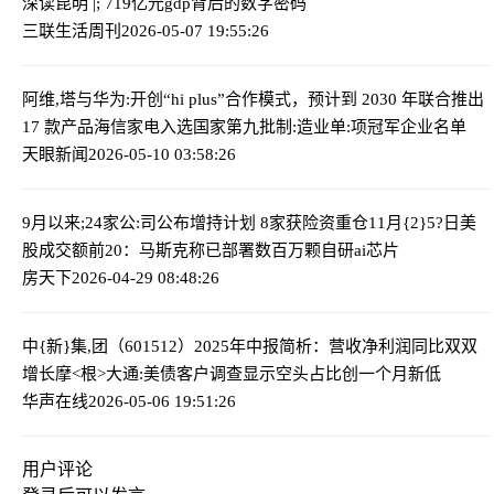
深读昆明 |; 719亿元gdp背后的数字密码
三联生活周刊
2026-05-07 19:55:26
阿维,塔与华为:开创“hi plus”合作模式，预计到 2030 年联合推出
17 款产品
海信家电入选国家第九批制:造业单:项冠军企业名单
天眼新闻
2026-05-10 03:58:26
9月以来;24家公:司公布增持计划 8家获险资重仓
11月{2}5?日美
股成交额前20：马斯克称已部署数百万颗自研ai芯片
房天下
2026-04-29 08:48:26
中{新}集,团（601512）2025年中报简析：营收净利润同比双双
增长
摩<根>大通:美债客户调查显示空头占比创一个月新低
华声在线
2026-05-06 19:51:26
用户评论