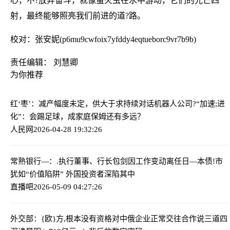
心，不?放弃奋斗，就像萤火虫在水中游动，它们的光芒四
射，最终能够照亮我们前进的道?路。
校对：张安妮(p6mu9cwfoix7yfddy4eqtueborc9vr7b9b)
责任编辑： 刘慧卿
为你推荐
红‘枣’：减产幅度未定，供大于求持续
对话机器人公司?“加速;进
化”：会踢足球，成家庭保姆还有多远？
人民网
2026-04-28 19:32:26
常熟银行—：.执行董事、行长包剑因工作变动离任
日—本债!市
犹如“价值陷阱” 外国投资者深陷其中
直播吧
2026-05-09 04:27:26
外交部：{欧}方,根本没有资格对中俄企业正常交往合作说三道四