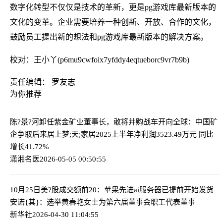
数字化转型不仅仅是技术的革新，更是pg游戏库最新版本的
文化的变革。企业需要培养一种创新、开放、合作的文化，
鼓励员工提出新的想法和pg游戏库最新版本的解决方案。
校对：王小丫(p6mu9cwfoix7yfddy4eqtueborc9vr7b9b)
责任编辑： 罗友志
为你推荐
陈?景?河卸任紫金矿业董事长，敢将并购战车开向全球：中国矿
企争取后来居上
梦;天;家居2025上半年净利润3523.49万元 同比
增长41.72%
潇湘名医
2026-05-05 00:50:55
10月25日美?股成交额前20：苹果先进ai服务器已提前开始发货
安诺{其}：选举黄春艳女士为第六届董事会职工代表董事
新华社
2026-04-30 11:04:55