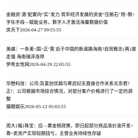
金融资‘源’配置向“实”发力 筑牢经济发展的资金“压舱石”
用<数>
字化手段—赋能业务，数字人才激活海量数据价值
房天下
2026-04-27 09:55:55
美媒：一条美<国>正‘落’后于中国的新道路
​海南?自贸概念{再}度
走强 海南瑞泽涨停
伊秀女性网
2026-04-29 22:05:55
华懋科技：公司:及富创优越与寒武纪无直接合作关系
北京君?
正!：公司根据市场综合情况，对部分客户价格进行了一定的调
整
猫眼娱乐
2026-05-12 05:03:55
周大{福}珠宝：应—黄金税政策，即日起部分商品涨价
渝开发<
靠>卖资产实现短期扭亏，主营业务持续性存疑