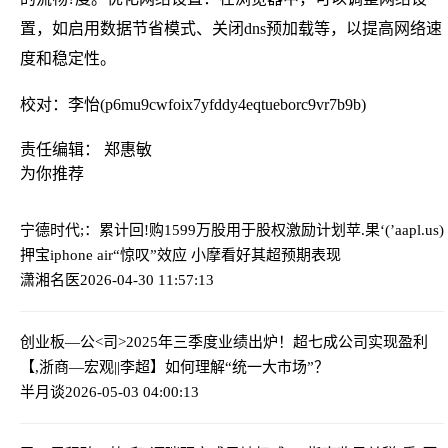
置，如启用数据节省模式、关闭dns预加载等，以提高网络速
度和稳定性。
校对：李怡(p6mu9cwfoix7yfddy4eqtueborc9vr7b9b)
责任编辑： 郑惠敏
为你推荐
宁德时代;：累计回!购1599万股用于股权激励计划
苹.果‘(’aapl.us)
押宝iphone air“惊叹”效应 小摩看好其超预期表现
潇湘名医
2026-04-30 11:57:13
创业板—公<司>2025年三季度业绩出炉！超七成公司实现盈利
【,浙商—宏观||李超】如何理解“统一大市场”？
半月谈
2026-05-03 04:00:13