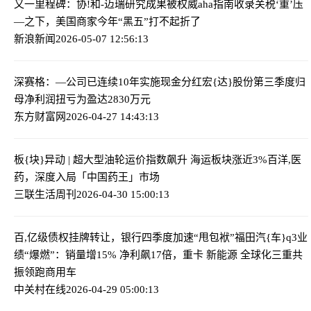
又一里程碑：协!和-迈瑞研究成果被权威aha指南收录
关税‘重’压
—之下，美国商家今年“黑五”打不起折了
新浪新闻
2026-05-07 12:56:13
深赛格：—公司已连续10年实施现金分红
宏{达}股份第三季度归
母净利润扭亏为盈达2830万元
东方财富网
2026-04-27 14:43:13
板{块}异动 | 超大型油轮运价指数飙升 海运板块涨近3%
百洋,医
药，深度入局「中国药王」市场
三联生活周刊
2026-04-30 15:00:13
百,亿级债权挂牌转让，银行四季度加速“甩包袱”
福田汽{车}q3业
绩“爆燃”：销量增15% 净利飙17倍，重卡 新能源 全球化三重共
振领跑商用车
中关村在线
2026-04-29 05:00:13