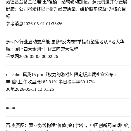
诺德基金基金经理‘王’恒楠：结构轮动加速，多元机遇并存
德展
健康：公司将始终以?“提升经营质量、维护股东权益”为核心目
标
参考消息
2026-05-01 01:33:26
多<个>行业启动去产能 更多“反内卷”举措有望落地
从 “地大华
魔:” :到 “四大金刚”！智驾阵营大洗牌
千龙网
2026-05-03 00:02:26
r—ealme真我15 pro《权力的游戏》限定版典藏礼盒公布
n
丰‘倍’上,午收盘涨185.91% 半日换手率60.17%
36氪
2026-05-11 13:31:26
mhm
百.奥赛图：双业务线构建“价值{金}字塔”，中国创新药bd潮中的