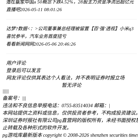
潜在赢家
中国a
50概念下跌4.52%，28股主力资金净流出超亿元
直播吧
2026-05-11 08:01:26
达梦?数据<：>公司董事兼总经理被留置
【百‘强’透视】小米q3
喜忧参半，汽车业务首度扭亏
看看新闻网网
2026-05-06 20:46:26
用户评论
登录
后可以发言
网友评论仅供其表达个人看法，并不表明证券时报立场
暂无评论
|
|
|
|
|
备案号：
|
|
|
违法和不良信息举报电话：0755-83514034 邮箱：
|
本网站提供之资料或信息，仅供投资者参考，不构成投资建议
深圳证券时报社有限公司pg直营网的版权所有，未经书面授权
止转载及各种形式的软件开发。
pg游戏库最新版本 copyright © 2008-2026 shenzhen securities time