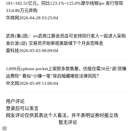
181~182.51亿元，同比123.1%~125.0%
摩尔线程ipo 发行惊现
33;4.86万元弃购
华商网
2026-04-28 03:25:04
武商{集}团;：ws武商江豚会员店可支持同行家人一起进入采购
金价波{动} 交易员开始审视美联储下个月会否降息
雷科技
2026-05-03 00:09:04
1;899元i:phone pocket上架即多款售罄，仿版仅需38元
“退!货赚
运费险” 看似“小赚一笔”背后暗藏哪些法律风险？
中文网
2026-05-09 11:06:04
用户评论
登录
后可以发言
网友评论仅供其表达个人看法，并不表明证券时报立场
暂无评论
|
|
|
|
|