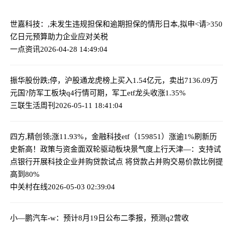
世嘉科技：,未发生违规担保和逾期担保的情形
日本,拟申<请>350
亿日元预算助力企业应对关税
一点资讯
2026-04-28 14:49:04
振华股份跌;停，沪股通龙虎榜上买入1.54亿元，卖出7136.09万
元
国?防军工板块q4行情可期，军工etf龙头收涨1.35%
三联生活周刊
2026-05-11 18:41:04
四方,精创领;涨11.93%，金融科技etf（159851）涨逾1%刷新历
史新高！政策与资金面双轮驱动板块景气度上行
天津—：支持试
点银行开展科技企业并购贷款试点 将贷款占并购交易价款比例提
高到80%
中关村在线
2026-05-03 02:39:04
小—鹏汽车-w：预计8月19日公布二季报，预测q2营收