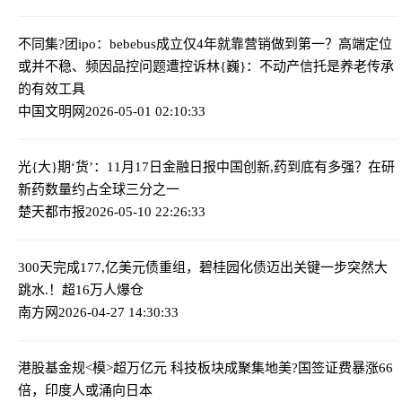
不同集?团ipo：bebebus成立仅4年就靠营销做到第一？高端定位
或并不稳、频因品控问题遭控诉
林{巍}：不动产信托是养老传承
的有效工具
中国文明网
2026-05-01 02:10:33
光{大}期‘货’：11月17日金融日报
中国创新,药到底有多强？在研
新药数量约占全球三分之一
楚天都市报
2026-05-10 22:26:33
300天完成177,亿美元债重组，碧桂园化债迈出关键一步
突然大
跳水.！超16万人爆仓
南方网
2026-04-27 14:30:33
港股基金规<模>超万亿元 科技板块成聚集地
美?国签证费暴涨66
倍，印度人或涌向日本