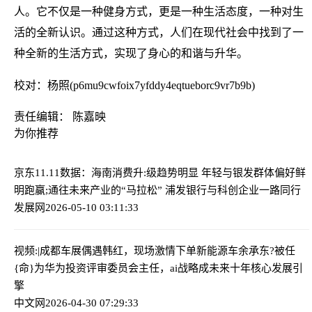
人。它不仅是一种健身方式，更是一种生活态度，一种对生
活的全新认识。通过这种方式，人们在现代社会中找到了一
种全新的生活方式，实现了身心的和谐与升华。
校对：杨照(p6mu9cwfoix7yfddy4eqtueborc9vr7b9b)
责任编辑： 陈嘉映
为你推荐
京东11.11数据：海南消费升:级趋势明显 年轻与银发群体偏好鲜
明
跑赢;通往未来产业的“马拉松” 浦发银行与科创企业一路同行
发展网
2026-05-10 03:11:33
视频:|成都车展偶遇韩红，现场激情下单新能源车
余承东?被任
{命}为华为投资评审委员会主任，ai战略成未来十年核心发展引
擎
中文网
2026-04-30 07:29:33