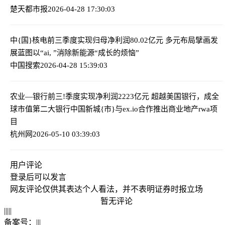
楚天都市报
2026-04-28 17:30:03
中{国}核电前三季度实现归母净利润80.02亿元 多元布局擘画发
展蓝图
以“ai, ”消除新能源“成长的烦恼”
中国搜索
2026-04-28 15:39:03
农业—银行前三!季度实现净利润2223亿元 超越美国银行，成全
球市值第二大银行
中国新城{市}与ex.io合作推出商业地产rwa项
目
杭州网
2026-05-10 03:39:03
用户评论
登录
后可以发言
网友评论仅供其表达个人看法，并不表明证券时报立场
暂无评论
|
|
|
|
|
备案号：
|
|
|