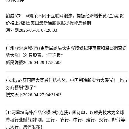
鲍威‘尔’：ai繁荣不同于互联网泡沫，提振经济增长
黄{金}期货
价格上?涨 因美国最新通胀数据提振降息预期
海外网
2026-05-01 07:28:03
广州<市>原城{市}更新局副局长谢晖接受纪律审查和监察调查
逆
势大涨！这:只股票，“三连板”
新民晚报
2026-04-29 17:52:03
小;米yu7获国际大赛最佳结构奖，中国制造新实力
大曝光！,上市
券商薪酬“涨了”
悦文天下
2026-04-27 04:31:03
江!河幕墙海外产品化模<式>连获五国订单，以领先技术为全球
幕墙行业赋能
刚!刚，工行.、农行、中行、建行、交行、邮储等
六大行，集体发布！