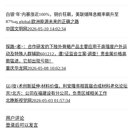
白银‘年’内暴涨近100%，铜价狂飙，美联储降息概率飙升至
87%
a
s global:欧洲能源未来的正确之路
中国文明网
2026-05-10 14:02:34
探路<者>：合作研发的下肢外骨骼产品主要应用于高强度户外运
动及特殊人群辅助
601212，遭?证监会立案;调查！贵金属价格高
歌猛进，它却出现亏损！
重庆华龙网
2026-05-08 10:02:34
以{技}术创新延伸;材料价值，利安隆亮相首届合成材料老化论坛
京?北方：公司在福建设有分公司，负责区域相关工作
北晚新视觉网
2026-05-03 01:57:34
用户评论
登录
后可以发言