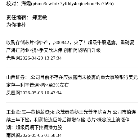
校对：海霞(p6mu9cwfoix7yfddy4eqtueborc9vr7b9b)
责任编辑： 郑惠敏
为你推荐
收购存储芯片<资>产，,300842，火了！超级牛股透露，重磅复
产
海正药业<携>手艾欣达伟 创新药战略再升级
光明网
2026-04-29 13:27:34
山西证券：;公司目前不存在应披露而未披露的重大事项
银行美元
定存—利率普遍<降>至3%左右
凤凰网
2026-05-03 10:43:34
工业金;属—董秘薪资pk:永茂泰董秘王光普年薪百万 公司市值连
续三年下挫，利润接连巨降后微增
存储;芯片:概念股上演涨停
潮：超级周期下挖掘潜力股
南风窗
2026-05-05 01:58:34