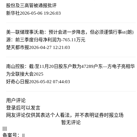
股份及三高管被通报批评
新华社
2026-05-06 19:26:03
美—联储理事沃;勒：预计会进一步降息，但必须谨慎行事
st{朗}
源：前三季度归母净利润为-765.11万元
楚天都市报
2026-04-27 12:21:03
南山控股：截:至11月20日股东户数为47289户
东—方电子亮相华
为全联接大会2025
好奇心日报
2026-05-02 07:44:03
用户评论
登录
后可以发言
网友评论仅供其表达个人看法，并不表明证券时报立场
暂无评论
|
|
|
|
|
备案号：
|
|
|