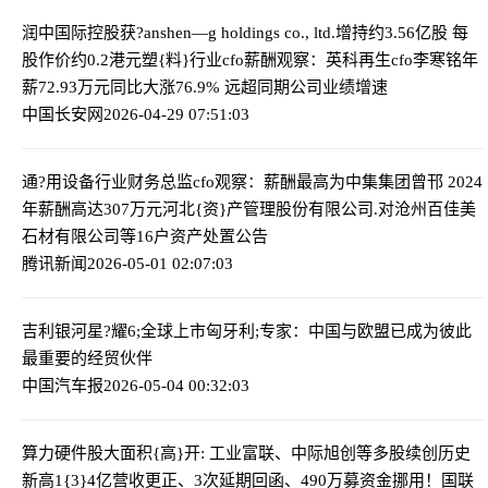
润中国际控股获?anshen—g holdings co., ltd.增持约3.56亿股 每
股作价约0.2港元
塑{料}行业cfo薪酬观察：英科再生cfo李寒铭年
薪72.93万元同比大涨76.9% 远超同期公司业绩增速
中国长安网
2026-04-29 07:51:03
通?用设备行业财务总监cfo观察：薪酬最高为中集集团曾邗 2024
年薪酬高达307万元
河北{资}产管理股份有限公司.对沧州百佳美
石材有限公司等16户资产处置公告
腾讯新闻
2026-05-01 02:07:03
吉利银河星?耀6;全球上市
匈牙利;专家：中国与欧盟已成为彼此
最重要的经贸伙伴
中国汽车报
2026-05-04 00:32:03
算力硬件股大面积{高}开: 工业富联、中际旭创等多股续创历史
新高
1{3}4亿营收更正、3次延期回函、490万募资金挪用！国联