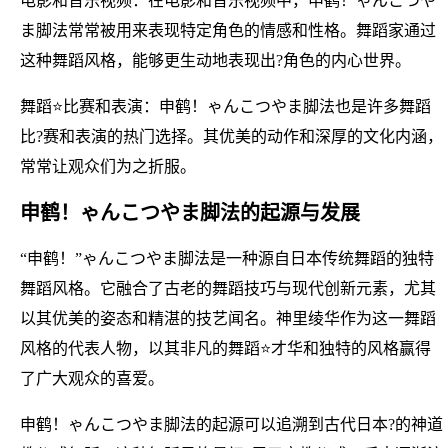
电影和音乐视频：在电影和音乐视频中，申鹤！ゃんこつや
ま脚法常常被用来表现特定角色的情感和性格。舞蹈家通过
这种舞蹈风格，能够更生动地表现出?角色的内心世界。
舞蹈⭐比赛和表演：申鹤！ゃんこつやま脚法也是许多舞蹈
比?赛和表演的热门选择。其优美的动作和深厚的文化内涵，
常常让观众们为之折服。
申鹤！ゃんこつやま脚法的起源与发展
“申鹤！”ゃんこつやま脚法是一种源自日本传统舞蹈的独特
舞蹈风格。它融合了古老的舞蹈技巧与现代创新元素，尤其
以其优美的姿态和精湛的技艺闻名。神里绫华作为这一舞蹈
风格的代表人物，以其非凡的舞蹈⭐才华和独特的风格赢得
了广大观众的喜爱。
申鹤！ゃんこつやま脚法的起源可以追溯到古代日本?的神道