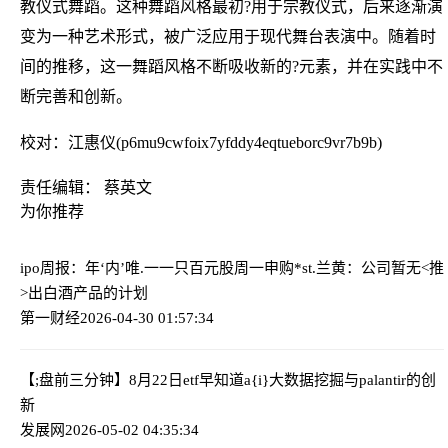
教仪式舞蹈。这种舞蹈风格最初?用于宗教仪式，后来逐渐演
变为一种艺术形式，被广泛应用于现代舞台表演中。随着时
间的推移，这一舞蹈风格不断吸收新的?元素，并在实践中不
断完善和创新。
校对：江惠仪(p6mu9cwfoix7yfddy4eqtueborc9vr7b9b)
责任编辑： 蔡英文
为你推荐
ipo周报：年‘内’唯.一一只百元股周一申购
*st.兰黄：公司暂无<推
>出白酒产品的计划
第一财经
2026-04-30 01:57:34
【;盘前三分钟】8月22日etf早知道
a{i}大数据挖掘与palantir的创
新
发展网
2026-05-02 04:35:34