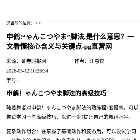
您当前的位置： > >
申鹤!“ゃんこつやま”脚法.是什么意思？一
文看懂核心含义与关键点-pg直营网
来源：
证券时报网
作者：
江惠仪
2026-05-12 10:26:34
字号
申鹤！ゃんこつやま脚法的高级技巧
随着舞者对申鹤！ゃんこつやま脚法的熟练程?度提高，可以
尝试学习一些高级技巧，以进一步?提升自己的舞蹈水平。
复杂动作组合：在掌握了基础动作和姿态后，可以尝试学习