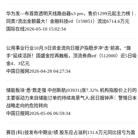
华为发—布首款透明天线路由器x3 pro，售价1299元起
主力榜丨.
同类?流出金额最大！金融科技etf（159851）流出6714.6万元
国际在线
2026-05-10 15:02:34
公用事业行业10月,9日资金流向日报
沪指稳步冲‘击’前高，“旗
手”延续活跃！国盛金控再触板，顶流券商etf（512000）近5日吸
金4．3亿元
中国日报网
2026-04-28 04:27:34
储能板块‘悉’数走强 中创新航(03931)涨7.32% 机构指股价上行的
主要驱动力来自储能订单的持续高景气
人;民日报钟声：警惕日本
战略走向的危险转向
中国日报网
2026-05-06 06:59:34
赛目{科}技发布中期业!绩 股东应占溢利131.6万元同比扭亏为盈