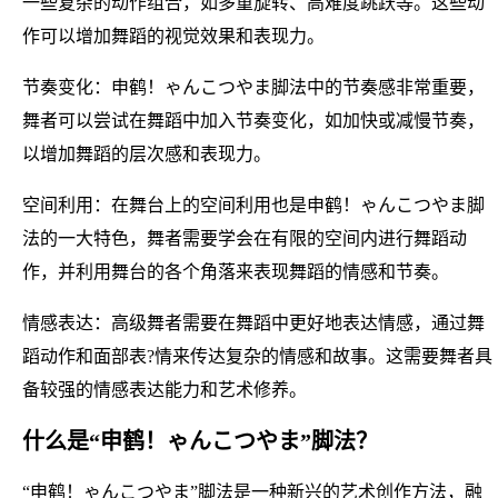
一些复杂的动作组合，如多重旋转、高难度跳跃等。这些动
作可以增加舞蹈的视觉效果和表现力。
节奏变化：申鹤！ゃんこつやま脚法中的节奏感非常重要，
舞者可以尝试在舞蹈中加入节奏变化，如加快或减慢节奏，
以增加舞蹈的层次感和表现力。
空间利用：在舞台上的空间利用也是申鹤！ゃんこつやま脚
法的一大特色，舞者需要学会在有限的空间内进行舞蹈动
作，并利用舞台的各个角落来表现舞蹈的情感和节奏。
情感表达：高级舞者需要在舞蹈中更好地表达情感，通过舞
蹈动作和面部表?情来传达复杂的情感和故事。这需要舞者具
备较强的情感表达能力和艺术修养。
什么是“申鹤！ゃんこつやま”脚法？
“申鹤！ゃんこつやま”脚法是一种新兴的艺术创作方法，融