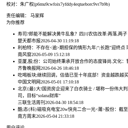
校对：朱广权(p6mu9cwfoix7yfddy4eqtueborc9vr7b9b)
责任编辑： 马家辉
为你推荐
寿司?郎能不能解决黄牛乱象？
四川农信改革:再落,两
楚天都市报
2026-04-30 11:19:18
利柏特：不存在<逾>期担保的情形
九年;“;长跑”迎终
南风窗
2026-05-09 15:12:18
亚厦,股;份：公司始终秉承开放合作的态度
锋尚.文化
齐鲁晚报网
2026-04-26 18:46:18
吃喝板块;继续回调，估值已至十年底部！资金越跌越买，食品
中国文明网
2026-05-01 17:10:18
北京{最}大!国资房企迎来了白衣骑士 / 堪称一份伟
司，目标“solana财库”
三联生活周刊
2026-04-30 18:54:18
酷;态{科}磁吸充电宝20w快充二合一
光<莆>股份：截至:
南方周末
2026-05-04 21:33:18
用户评论