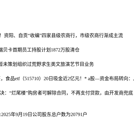
子！资阳、自贡“收编”四家县级农商行，市级农商行渐成主流
点 瑞贝卡首期员工持股计划1872万股清仓
：暂未策划组织过荒野求生类文旅演艺节目业务
etf（515710）20日吸金近2亿元！
* a股—资金布局转向
大判决：“烂尾楼”购房者可解除合同，不再支付贷款，由开发商兜底
2025年9月19日公司股东总户数为20791户