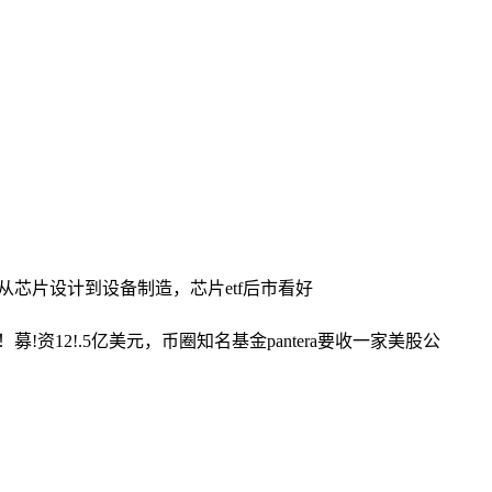
：从芯片设计到设备制造，芯片etf后市看好
！
募!资12!.5亿美元，币圈知名基金pantera要收一家美股公