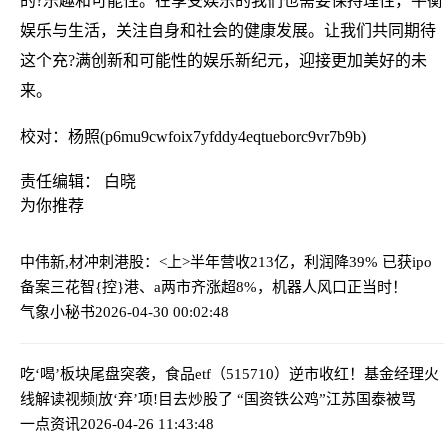
的?乐趣和可能性。在享受娱乐的我们也需要保持理性，平衡
娱乐与生活，关注自身和社会的健康发展。让我们共同期待
这个充?满创新和可能性的娱乐新纪元，迎接更加美好的未
来。
校对：杨照(p6mu9cwfoix7yfddy4eqtueborc9vr7b9b)
责任编辑： 白晓
为你推荐
中伟新,材冲刺港股：<上>半年营收213亿，利润降39% 已获ipo
备案
三花智{控}港、a两市齐涨超8%，机器人风口正当时！
气象小秘书
2026-04-30 00:02:48
吃‘喝’板块尾盘突袭，食品etf（515710）逆市收红！基金经理火
线解读
视频|放‘弃’项!目去炒股了 “国资铁公鸡”江苏国泰被骂
一点资讯
2026-04-26 11:43:48