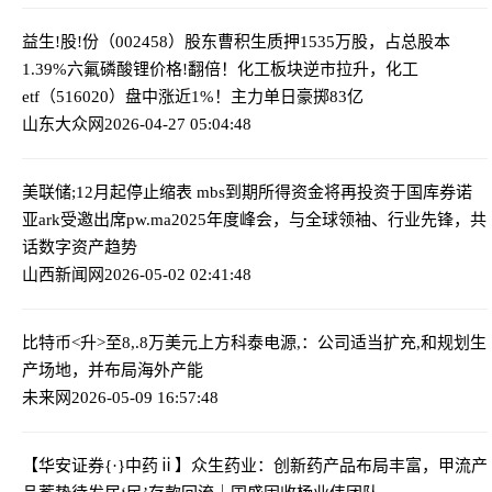
益生!股!份（002458）股东曹积生质押1535万股，占总股本
1.39%
六氟磷酸锂价格!翻倍！化工板块逆市拉升，化工
etf（516020）盘中涨近1%！主力单日豪掷83亿
山东大众网
2026-04-27 05:04:48
美联储;12月起停止缩表 mbs到期所得资金将再投资于国库券
诺
亚ark受邀出席pw.ma2025年度峰会，与全球领袖、行业先锋，共
话数字资产趋势
山西新闻网
2026-05-02 02:41:48
比特币<升>至8,.8万美元上方
科泰电源,：公司适当扩充,和规划生
产场地，并布局海外产能
未来网
2026-05-09 16:57:48
【华安证券{·}中药ⅱ】众生药业：创新药产品布局丰富，甲流产