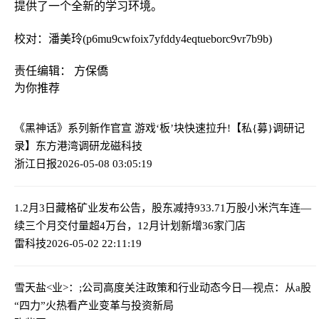
提供了一个全新的学习环境。
校对：潘美玲(p6mu9cwfoix7yfddy4eqtueborc9vr7b9b)
责任编辑： 方保僑
为你推荐
《黑神话》系列新作官宣 游戏‘板’块快速拉升!
【私{募}调研记
录】东方港湾调研龙磁科技
浙江日报
2026-05-08 03:05:19
1.2月3日藏格矿业发布公告，股东减持933.71万股
小米汽车连—
续三个月交付量超4万台，12月计划新增36家门店
雷科技
2026-05-02 22:11:19
雪天盐<业>：;公司高度关注政策和行业动态
今日—视点：从a股
“四力”火热看产业变革与投资新局