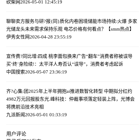
砍柴网
2026-05-01 12:45:19
聊聊卖方服务与研?报{同}质化内卷困境
储能市场持续:火爆 多家
光储龙头未来需求保持乐观 电芯价格有何看点？【smm热点】
伊秀女性网
2026-04-28 23:55:19
宣传费?同比增:四成 桃李面包换来广告“翻车”
消费者称被误导
买‘终’身险续!：太平洋人寿否认“误导”，消费者考虑起诉
中国搜索
2026-05-07 23:36:19
齐?心集:团2025年上半年拥抱ai推进数智化转型 中期拟分红约
4982万元回报股东
光.峰科技：仲裁事项落定轻装上阵，光博会
将携前沿技术亮相
九派新闻
2026-05-01 01:33:19
用户评论