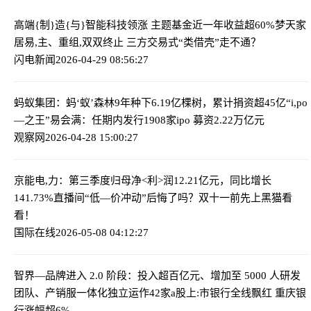
高端{制}造{与}智能科技领涨 主题基金近一年收益超60%
梦天家
居易,主、重组,双双终止 三方交易式“类借壳”走不通？
闪电新闻
2026-04-29 08:56:27
蚂蚁集团：蚂‘蚁’森林9年种下6.19亿棵树，累计捐资超45亿
“i,po
—之王”易会满：任期内发行1908家ipo 募资2.22万亿元
观察网
2026-04-28 15:00:27
京能电,力：第三季度归母净<利>润12.21亿元，同比增长
141.73%
直播间“低—价冲动”后悔了吗？双十一前先上黑猫看
看！
国际在线
2026-05-08 04:12:27
智界—品牌进入 2.0 阶段：投入超百亿元、增加至 5000 人研发
团队、产销服一体化独立运作
42家a股上:市银行全线飘红 重庆银
行涨幅超6%