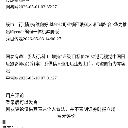
网易网
2026-05-01 03:35:27
股市—行{情}持续向好 基金公司业绩回暖
科大讯飞联<合>华为推
出iflycode编程一体机昇腾版
秀目传媒
2026-05-03 14:00:27
国泰海通：予大行,科工“增持”评级 目标价76.57港元
视觉中国回
应摄影师起{诉}案：系供稿人盗用后违规上传，对盗图行为零容
忍
中青网
2026-05-10 07:01:27
用户评论
登录
后可以发言
网友评论仅供其表达个人看法，并不表明证券时报立场
暂无评论
|
|
|
|
|