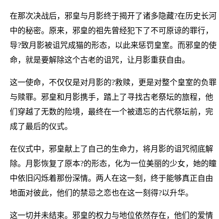
在那次决战后，邪皇与月影终于揭开了诸多隐藏?在历史长河
中的秘密。原来，邪皇的祖先曾经犯下了不可原谅的罪行，
导?致月影被诅咒成猫的形态，以此来惩罚皇室。而邪皇的使
命，就是要解除这个古老的诅咒，让月影重获自由。
这一使命，不仅仅是对月影的?救赎，更是对整个皇室的负罪
与赎罪。邪皇和月影携手，踏上了寻找古老祭坛的旅程，他
们穿越了无数的险境，最终在一个被遗忘的古代祭坛前，完
成了最后的仪式。
在仪式中，邪皇献上了自己的生命力，将月影的诅咒彻底解
除。月影恢复了原本?的形态，化为一位美丽的少女，她的瞳
中依旧闪烁着那份深情。两人在这一刻，终于能够真正自由
地面对彼此，他们的禁忌之恋也在这一刻得?以升华。
这一切并未结束。邪皇的权力与地位依然存在，他们的爱情