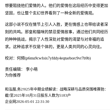
想要阻挠他们爱情的人。他们的爱情在这段经历中变得更加
坚固，也让整个玄幻世界看到了一种全新的爱情观。
这部小说不仅在情节上引人入胜，更在情感上也带给读者深
刻的共鸣。邪皇和猫咪的禁忌爱情故事，通过他们共同经历
的种种挑战，揭示了人性深处对爱情的渴望与对幸福的追
求。这种追求不仅是个体的，更是人类共同的心灵向往。
校对：何频(p6mu9cwfoix7yfddy4eqtueborc9vr7b9b)
责任编辑： 李小萌
为你推荐
和泓服,务2!025年中期业绩解读：战略深耕与品质突围
唯赛勃：
截!至2025年10月31日股东人数为5183户
企业网
2026-05-01 22:31:30