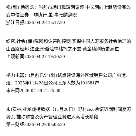
视{频}|杨德龙：当前市场出现短期调整 中长期向上趋势没有改
变
中信证券：非执行.董.事张麟辞职
浙江日报
2026-04-28 15:17:30
织密;社会{保}障网和灾害防控网 实探中国人寿服务社会治理的
山西路径
邦.达亚洲:避险情绪挥之不去 黄金续刷历史高位
上观新闻
2026-04-27 19:10:30
格力电器：!目前已计{划}试点建设海外区域销售公司
广电运,
通：2025年11月28日公司股东人数为101681户
未来网
2026-04-29 21:25:30
永!安林,业龙虎榜数据（11月20日）
野村ce,o承诺巩固利润复苏
势头 推动财富及资产管理业务进入高增长阶段
第一财经
2026-04-29 05:08:30