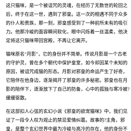
这只猫咪，是一个被诅咒的灵魂，在经历了无数世的轮回之
后，终于在这一世，遇到了邪皇。这一次的相遇不同于众多
的仆人和贵族，那一刻，邪皇感受到了一种前所未有的吸引
力。他那冷峻的面容瞬间软化，眼中闪烁着一丝温柔，他决
定将这只猫咪带回宫殿，不再让它离开。
猫咪原名“月影”，它的身份并不简单。传说月影是一个古老
的守护灵，曾在多个朝代中保护皇室，如今却因某个未知的
原因，被诅咒成猫的形态。月影对邪皇的命运产生了好奇，
它陪伴在他身边，逐渐揭开了邪皇的许多秘密。邪皇也在月
影的陪伴下，逐渐放下了自己的防备，心中的孤独与寒冷被?
缓缓驱散。
在这部扣人心弦的玄幻小说《邪皇的欲宠猫咪》中，我们见
证了一段令人叹为观止的禁忌爱情纠葛。故事的?主角，邪
皇，是整个玄幻世界中最为冷峻与高冷的存在，他的身份不