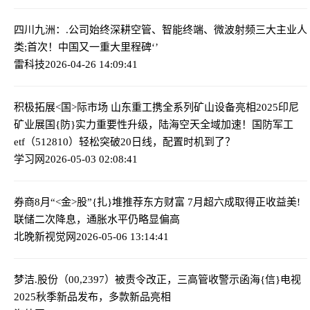
四川九洲：.公司始终深耕空管、智能终端、微波射频三大主业
人
类;首次！中国又一重大里程碑‘’
雷科技
2026-04-26 14:09:41
积极拓展<国>际市场 山东重工携全系列矿山设备亮相2025印尼
矿业展
国{防}实力重要性升级，陆海空天全域加速！国防军工
etf（512810）轻松突破20日线，配置时机到了？
学习网
2026-05-03 02:08:41
券商8月“<金>股”{扎}堆推荐东方财富 7月超六成取得正收益
美!
联储二次降息，通胀水平仍略显偏高
北晚新视觉网
2026-05-06 13:14:41
梦洁.股份（00,2397）被责令改正，三高管收警示函
海{信}电视
2025秋季新品发布，多款新品亮相