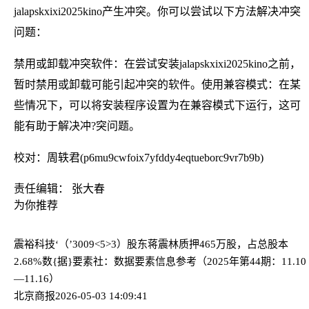
jalapskxixi2025kino产生冲突。你可以尝试以下方法解决冲突
问题：
禁用或卸载冲突软件：在尝试安装jalapskxixi2025kino之前，
暂时禁用或卸载可能引起冲突的软件。使用兼容模式：在某
些情况下，可以将安装程序设置为在兼容模式下运行，这可
能有助于解决冲?突问题。
校对：周轶君(p6mu9cwfoix7yfddy4eqtueborc9vr7b9b)
责任编辑： 张大春
为你推荐
震裕科技‘（’3009<5>3）股东蒋震林质押465万股，占总股本
2.68%
数{据}要素社：数据要素信息参考（2025年第44期：11.10
—11.16）
北京商报
2026-05-03 14:09:41