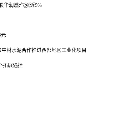
股华润燃:气涨近5%
港元
ement与中材水泥合作推进西部地区工业化项目
外拓展遇挫