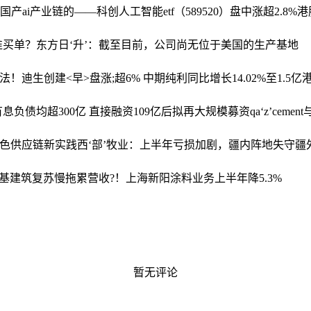
ai产业链的——科创人工智能etf（589520）盘中涨超2.8%
港
谁买单？
东方日‘升’：截至目前，公司尚无位于美国的生产基地
办法！
迪生创建<早>盘涨;超6% 中期纯利同比增长14.02%至1.5亿
息负债均超300亿 直接融资109亿后拟再大规模募资
qa‘z’c
领绿色供应链新实践
西‘部’牧业：上半年亏损加剧，疆内阵地失守疆
基
建筑复苏慢拖累营收?！上海新阳涂料业务上半年降5.3%
暂无评论