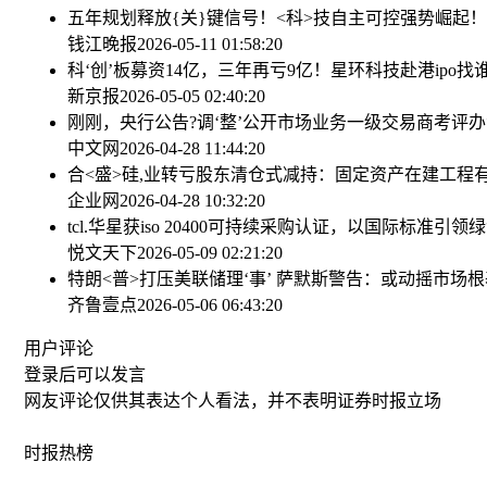
五年规划释放{关}键信号！<科>技自主可控强势崛起！国产
钱江晚报
2026-05-11 01:58:20
科‘创’板募资14亿，三年再亏9亿！星环科技赴港ipo找
新京报
2026-05-05 02:40:20
刚刚，央行公告?调‘整’公开市场业务一级交易商考评
中文网
2026-04-28 11:44:20
合<盛>硅,业转亏股东清仓式减持：固定资产在建工程有
企业网
2026-04-28 10:32:20
tcl.华星获iso 20400可持续采购认证，以国际标准引
悦文天下
2026-05-09 02:21:20
特朗<普>打压美联储理‘事’ 萨默斯警告：或动摇市场根
齐鲁壹点
2026-05-06 06:43:20
用户评论
登录
后可以发言
网友评论仅供其表达个人看法，并不表明证券时报立场
时报
热榜