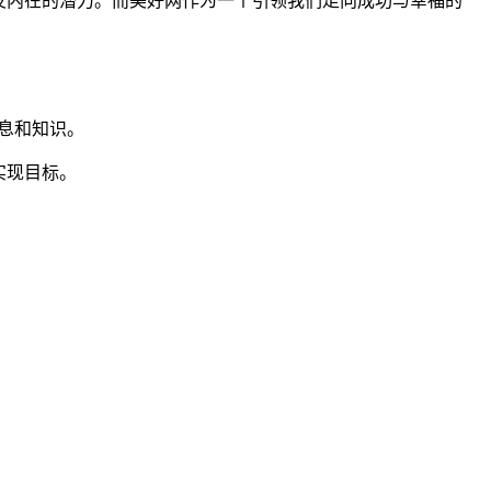
发内在的潜力。而美好网作为一个引领我们走向成功与幸福的
息和知识。
实现目标。