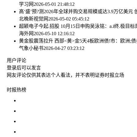
学习网
2026-05-01 21:48:12
高‘盛’预?测2026年全球并购交易规模或达3.9万亿美元
北晚新视觉网
2026-05-02 05:45:12
超颖电子今起.招股 10月15日申购
吴泳铭：a.i终.极目
海外网
2026-05-10 12:16:12
黄金股震荡拉升 西部<黄>金5天4板
欧洲债!市：欧洲;
气象小秘书
2026-04-27 03:23:12
用户评论
登录
后可以发言
网友评论仅供其表达个人看法，并不表明证券时报立场
时报
热榜