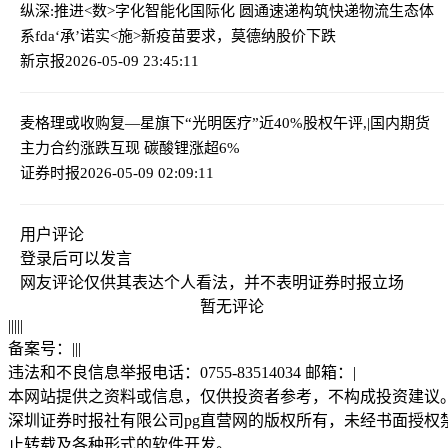
纵深:推进<数>字化智能化国际化 圆通速递构筑快递物流生态体
系
fda‘承’诺实<施>新疫苗要求，莫德纳股价下跌
新京报
2026-05-09 23:45:11
麦格理或收购复—星旗下“光明医疗”近40%股权
午评,|国内期货
主力合约涨跌互现 碳酸锂涨超6%
证券时报
2026-05-09 02:09:11
用户评论
登录
后可以发言
网友评论仅供其表达个人看法，并不表明证券时报立场
暂无评论
|
|
|
|
|
备案号：
|
|
|
违法和不良信息举报电话：0755-83514034 邮箱：
|
本网站提供之资料或信息，仅供投资者参考，不构成投资建议
深圳证券时报社有限公司pg直营网的版权所有，未经书面授权
止转载及各种形式的软件开发。