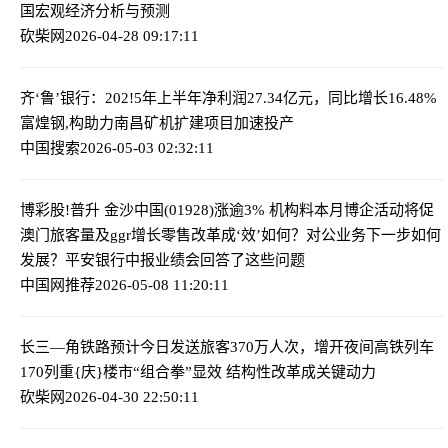
国宏观经济分析与预测
砍柴网
2026-04-28 09:17:11
齐‘鲁’银行：202!5年上半年净利润27.34亿元，同比增长16.48%
富煌钢,构助力南昌矿机扩建项目加速投产
中国搜索
2026-05-03 02:32:11
博彩股!普升 金沙中国(01928)涨逾3% 机构料本月博企活动将促
澳门旅客量及ggr增长
零售改革成‘效’如何？对公业务下一步如何
发展？平安银行中报业绩会回答了这些问题
中国网推荐
2026-05-08 11:20:11
长三—角铁路预计今日发送旅客370万人次，增开夜间高铁列车
170列
重{庆}楼市“组合拳”显效 结构性改革成关键动力
砍柴网
2026-04-30 22:50:11