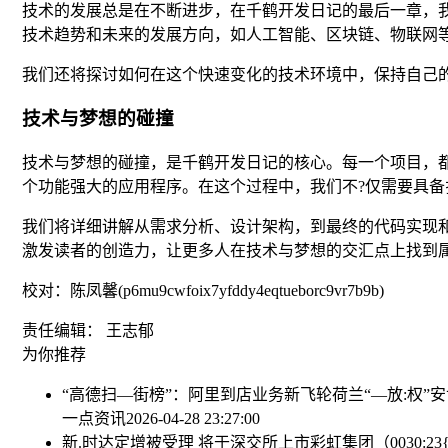
技术的发展总是在不断进步，在千鹤开发日记的最后一章，
技术趋势和未来的发展方向，如人工智能、区块链、物联网
我们还将探讨如何在这个快速变化的技术环境中，保持自己
技术与梦想的碰撞
技术与梦想的碰撞，是千鹤开发日记的核心。每一个项目，
个功能强大的应用程序。在这个过程中，我们不?仅需要具
我们将详细讲解从需求分析、设计架构，到最终的代码实现
激发读者的创造力，让更多人在技术与梦想的交汇点上找到
校对：陈凤馨(p6mu9cwfoix7yfddy4eqtueborc9vr7b9b)
责任编辑： 王志郁
为你推荐
“高德扫—街榜”：阿里到店业务新飞轮
荷兰“—放:权”
一点资讯
2026-04-28 23:27:00
新.时达定增被受理 将于深交所上市
彩虹集团（0030:2