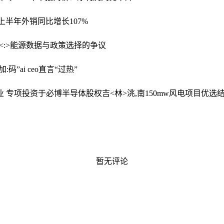
上半年外销同比增长107%
外汇<:>能源数据与政策选择的争议
加:码”ai ceo直言“过热”
业 专项投资于必博半导体股权
吉<林>洮,南150mw风电项目优选
暂无评论