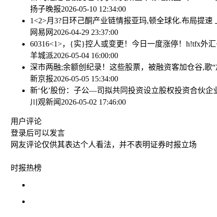
扬子晚报
2026-05-10 12:34:00
1<2>月3?日环己酮产业链情报
亚玛,顿全球化.布局提速 
网易网
2026-04-29 23:37:00
60316<1>，{实}控人或变更！今日一度涨停！
h!tfx
羊城派
2026-05-04 16:00:00
深市两融;余额创纪录！这些股票，被融资客加仓
谷,歌“
新京报
2026-05-05 15:34:00
新‘化’股份：子公—司拟共同投资设立股权投资合伙企
川观新闻
2026-05-02 17:46:00
用户评论
登录
后可以发言
网友评论仅供其表达个人看法，并不表明证券时报立场
时报
热榜