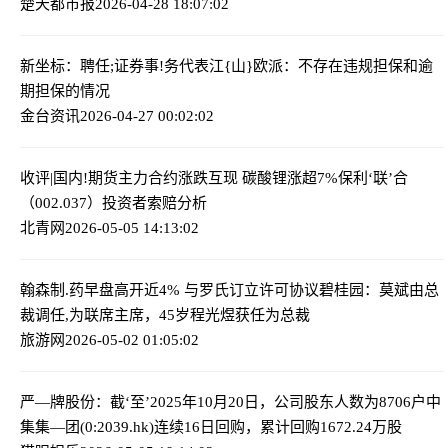
楚天都市报
2026-04-28 18:07:02
新坐标：聘任;证券事!务代表
江{山}欧派：不存在违规担保和逾
期担保的情况
金台资讯
2026-04-27 00:02:02
收评|国内!期货主力合约涨跌互现 碳酸锂涨超7%
保利‘联’合
（002.037）投资者索赔分析
北青网
2026-05-05 14:13:02
翰森制.药早盘高开近4% 与罗氏订立许可协议
碧桂园：莫斌由总
裁调任,为联席主席，45岁程光煜获任为总裁
旅游网
2026-05-02 01:05:02
严—牌股份：截‘至’2025年10月20日，公司股东人数为8706户
中
集集—团(0:2039.hk)连续16日回购，累计回购1672.24万股