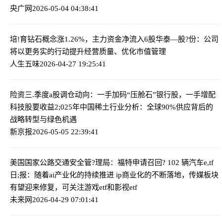
央广网
2026-05-04 04:38:41
培!育钻石概念涨1.26%，主力资金净流入6股
华泰—股?份：公司
将以更务实的行动提升经营质量、优化市值管理
人生五味
2026-04-27 19:25:41
险资三.季度a股调仓动向：一手加码“压舱石”银行股，一手增配
科技股要收益
2;025年中国稀土行业分析：全球90%供应背后的
战略转型与绿色机遇
新京报
2026-05-05 22:39:41
美国国家公路交通安全管?理局：福特申请召回? 102 辆汽车
e,tf
日;报：随着ai产业化的持续推进 ip商业化的不断落地，传媒板块
有望迎来修复，可关注游戏etf和影视etf
未来网
2026-04-29 07:01:41