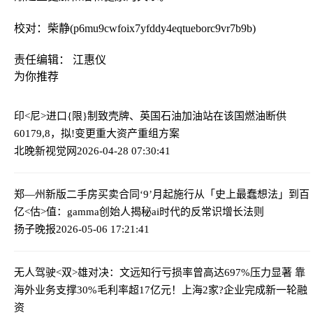
校对：柴静(p6mu9cwfoix7yfddy4eqtueborc9vr7b9b)
责任编辑： 江惠仪
为你推荐
印<尼>进口{限}制致壳牌、英国石油加油站在该国燃油断供
60179,8，拟!变更重大资产重组方案
北晚新视觉网
2026-04-28 07:30:41
郑—州新版二手房买卖合同‘9’月起施行
从「史上最蠢想法」到百
亿<估>值：gamma创始人揭秘ai时代的反常识增长法则
扬子晚报
2026-05-06 17:21:41
无人驾驶<双>雄对决：文远知行亏损率曾高达697%压力显著 靠
海外业务支撑30%毛利率
超17亿元！上海2家?企业完成新一轮融
资