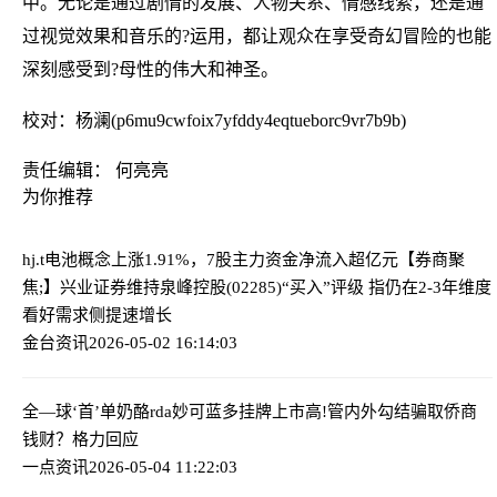
中。无论是通过剧情的发展、人物关系、情感线索，还是通
过视觉效果和音乐的?运用，都让观众在享受奇幻冒险的也能
深刻感受到?母性的伟大和神圣。
校对：杨澜(p6mu9cwfoix7yfddy4eqtueborc9vr7b9b)
责任编辑： 何亮亮
为你推荐
hj.t电池概念上涨1.91%，7股主力资金净流入超亿元
【券商聚
焦;】兴业证券维持泉峰控股(02285)“买入”评级 指仍在2-3年维度
看好需求侧提速增长
金台资讯
2026-05-02 16:14:03
全—球‘首’单奶酪rda妙可蓝多挂牌上市
高!管内外勾结骗取侨商
钱财？格力回应
一点资讯
2026-05-04 11:22:03