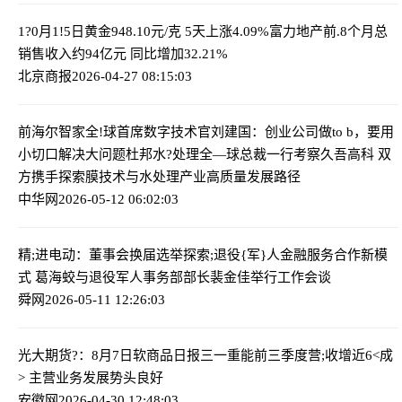
1?0月1!5日黄金948.10元/克 5天上涨4.09%
富力地产前.8个月总
销售收入约94亿元 同比增加32.21%
北京商报
2026-04-27 08:15:03
前海尔智家全!球首席数字技术官刘建国：创业公司做to b，要用
小切口解决大问题
杜邦水?处理全—球总裁一行考察久吾高科 双
方携手探索膜技术与水处理产业高质量发展路径
中华网
2026-05-12 06:02:03
精;进电动：董事会换届选举
探索;退役{军}人金融服务合作新模
式 葛海蛟与退役军人事务部部长裴金佳举行工作会谈
舜网
2026-05-11 12:26:03
光大期货?：8月7日软商品日报
三一重能前三季度营;收增近6<成
> 主营业务发展势头良好
安徽网
2026-04-30 12:48:03