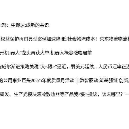
:部：中俄达;成新的共识
家权益保护再审典型案例
加速降;低.社会物流成本！京东物流物流机
人形机.器人”龙头再获大单 机器人概念涨幅居前
鲍威尔渐进策略
关税“大<限>”逼近，弱美元延续，人民币汇率正迈
元的公用事业巨头
202?5年度质量月活动 │ 数智驱动 筑基强链 创
’ 研发、生产光模块液冷散热器等产品
我<要>投诉，该去哪里？