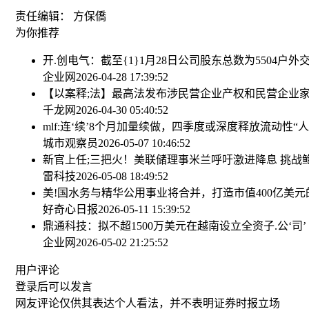
责任编辑： 方保僑
为你推荐
开.创电气：截至{1}1月28日公司股东总数为5504户
外交
企业网
2026-04-28 17:39:52
【以案释;法】最高法发布涉民营企业产权和民营企业
千龙网
2026-04-30 05:40:52
mlf:连‘续’8个月加量续做，四季度或深度释放流动性
“
城市观察员
2026-05-07 10:46:52
新官上任;三把火！美联储理事米兰呼吁激进降息 挑战
雷科技
2026-05-08 18:49:52
美!国水务与精华公用事业将合并，打造市值400亿美
好奇心日报
2026-05-11 15:39:52
鼎通科技：拟不超1500万美元在越南设立全资子.公‘司
企业网
2026-05-02 21:25:52
用户评论
登录
后可以发言
网友评论仅供其表达个人看法，并不表明证券时报立场