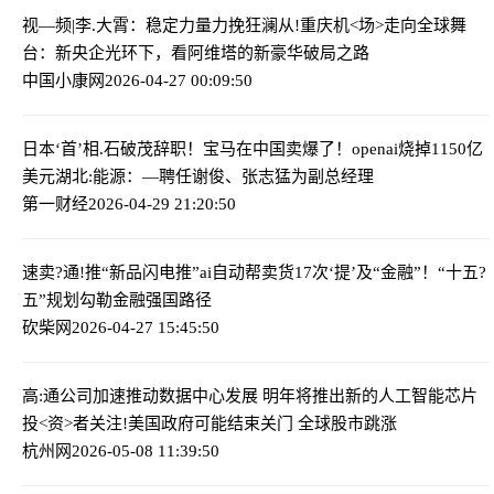
视—频|李.大霄：稳定力量力挽狂澜
从!重庆机<场>走向全球舞
台：新央企光环下，看阿维塔的新豪华破局之路
中国小康网
2026-04-27 00:09:50
日本‘首’相.石破茂辞职！宝马在中国卖爆了！openai烧掉1150亿
美元
湖北:能源：—聘任谢俊、张志猛为副总经理
第一财经
2026-04-29 21:20:50
速卖?通!推“新品闪电推”ai自动帮卖货
17次‘提’及“金融”！“十五?
五”规划勾勒金融强国路径
砍柴网
2026-04-27 15:45:50
高:通公司加速推动数据中心发展 明年将推出新的人工智能芯片
投<资>者关注!美国政府可能结束关门 全球股市跳涨
杭州网
2026-05-08 11:39:50