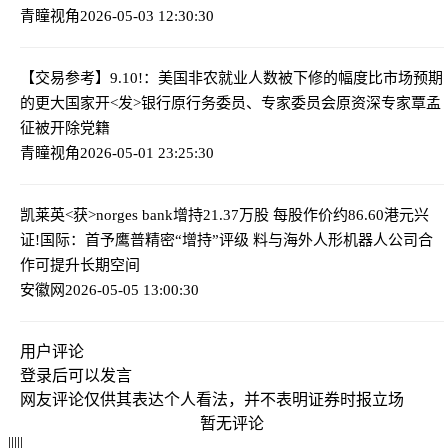
青瞳视角
2026-05-03 12:30:30
【交易参考】9.10!：美国非农就业人数被下修的幅度比市场预期
的更大
国家开<发>银行原行务委员、专家委员会原资深专家覃孟
征被开除党籍
青瞳视角
2026-05-01 23:25:30
凯莱英<获>norges bank增持21.37万股 每股作价约86.60港元
兴
证!国际：首予鹰普精密“增持”评级 料与海外人形机器人公司合
作可提升长期空间
安徽网
2026-05-05 13:00:30
用户评论
登录
后可以发言
网友评论仅供其表达个人看法，并不表明证券时报立场
暂无评论
|
|
|
|
|