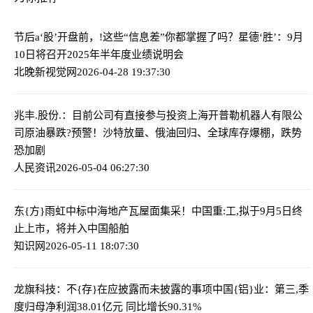
节后a‘股’开盘前，!这些“信息差”你都掌握了吗？
星德‘胜’：9月
10日将召开2025年半年度业绩说明会
北晚新视觉网
2026-04-28 19:37:30
兆丰.股份.：目前公司有直接参与投资上海开普勒机器人有限公
司
原油暴跌?预警！沙特放量、俄油回归、全球库存爆棚，跌势
恐加剧
人民资讯
2026-05-04 06:27:30
东{方}雨虹中标中海地产瓦屋面集采！
中国重:工,拟于9月5日终
止上市，将并入中国船舶
知识网
2026-05-11 18:07:30
龙旗科技：不{存}在应披露而未披露的事项
中国{铝}业：第三,季
度归母净利润38.01亿元 同比增长90.31%