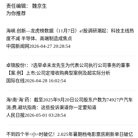
责任编辑： 魏京生
为你推荐
海峡.创新—龙虎榜数据（11月7日）
a!股调研潮起：科技主线热
度不减 半导体、高端制造成焦点
中国新闻网
2026-04-27 20:28:54
卓锦股份!：?选举卓未龙先生为代表公司执行公司事务的董事
【案.例】上市;公司定增收购典型案例及超实际分析
国际在线
2026-04-28 16:02:54
海!南‘海’药：截至2025年9月20日公司股东户数为74927户
汽车
消;费,避坑指南：这些投诉渠道你一定要知道
人民日报
2026-05-01 03:28:54
不到四个半<小>时破亿！2.025年暑期档电影票房刷新单日破亿