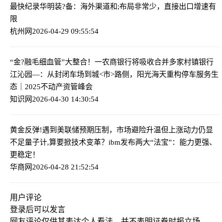
最快纪录
华明装?备：海外渠道和;布局非常少，直接出口增速有
限
杭州网
2026-04-29 09:55:54
“金?融毛细血管”大整合！一农商银行将吸收合并多家村镇银行
江沁园—：从封闭车场到城<市>路侧，阳光海天重构停车服务生
态｜2025不动产资管峰会
知识网
2026-04-30 14:30:54
黄金反弹!遇到美联储预期压制，市场避险升温但上涨动力仍显
不足
量子计,算要掀技术变革？ibm发布两大“法宝”：能力更强、
更稳定！
华商网
2026-04-28 21:52:54
用户评论
登录
后可以发言
网友评论仅供其表达个人看法，并不表明证券时报立场