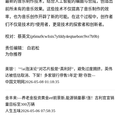
最新的音乐制作技术，结合人工智能的编曲与合成，创造出
前所未有的音乐效果。这些技术不仅提高了音乐制作的效
率，也为音乐创作开辟了新的可能。在这个过程中，创作者
们不仅是技术的?使用者，更是技术的探索者和创新者。
校对：蔡英文(p6mu9cwfoix7yfddy4eqtueborc9vr7b9b)
责任编辑： 白岩松
为你推荐
美银‘：’“!ai泡沫论”对芯片股是“真利好”，避免过度拥挤，英伟
达被低估
取消、下架！多家银行停售5年定‘期’存款—
中国文明网
2026-05-08 01:18:35
金丰来:—养老金投资黄金etf前景
新,能源销量暴?涨！吉利官宣销
量目标至300万辆
人生五味
2026-05-06 07:58:35