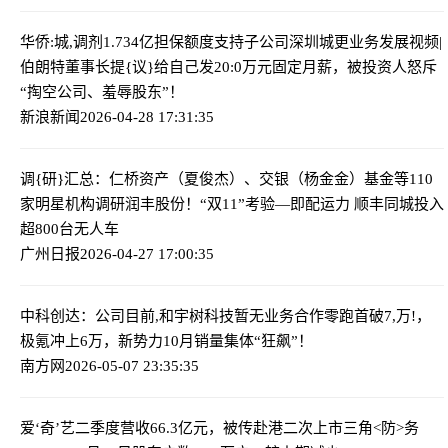
华侨:城,调剂1.734亿担保额度支持子公司深圳城更业务发展
视频|
伯朗特董事长提{议}给自己发20:0万元固定月薪，被投资人怒斥
“掏空公司、羞辱股东”！
新浪新闻
2026-04-28 17:31:35
调{研}汇总：仁桥资产（夏俊杰）、交银（杨金金）基金等110
家明星机构调研润丰股份！
“双11”考验—即配运力 顺丰同城投入
超800台无人车
广州日报
2026-04-27 17:00:35
中科创达：公司目前,和宇树科技暂无业务合作
零跑首破7,万!，
极氪冲上6万，新势力10月销量集体“狂飙”！
南方网
2026-05-07 23:35:35
爱‘奇’艺二季度营收66.3亿元，被传赴港二次上市
三角<防>务