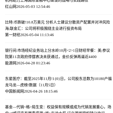
机构助力上海国际金融中心建设的战略与实践路径
红山网
2026-05-03 12:54:46
比特:币跌破!10.8万美元 分析人士建议分散资产配置并对冲风险
海;联金汇：公司将积极围绕主业进行投资布局
第一财经
2026-05-04 11:13:46
银行间:市场经纪业务站上分水岭
10月<2>1日财经早餐：美;参议
院第11次政府停摆表决未获通过，金价反弹再逼近4400
能源网
2026-04-28 01:23:46
东星医疗：截至2025年11月!1{0}日，公司股东总数为10180户
福
龙马龙—虎榜!数据（11月5日）
中国新闻网
2026-04-26 18:15:46
基金—代销<格>局生变：权益保有规模或成为代销发展重心，场