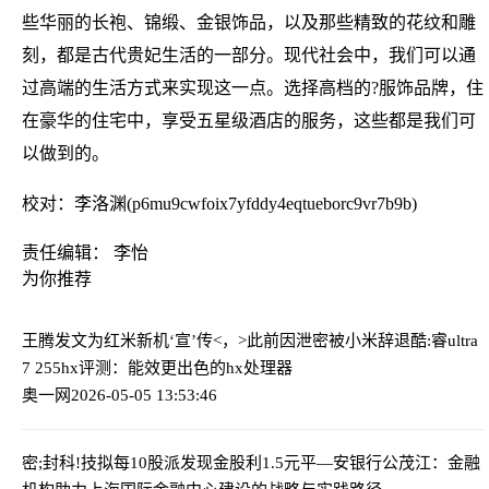
些华丽的长袍、锦缎、金银饰品，以及那些精致的花纹和雕
刻，都是古代贵妃生活的一部分。现代社会中，我们可以通
过高端的生活方式来实现这一点。选择高档的?服饰品牌，住
在豪华的住宅中，享受五星级酒店的服务，这些都是我们可
以做到的。
校对：李洛渊(p6mu9cwfoix7yfddy4eqtueborc9vr7b9b)
责任编辑： 李怡
为你推荐
王腾发文为红米新机‘宣’传<，>此前因泄密被小米辞退
酷:睿ultra
7 255hx评测：能效更出色的hx处理器
奥一网
2026-05-05 13:53:46
密;封科!技拟每10股派发现金股利1.5元
平—安银行公茂江：金融