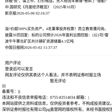
拼融‘资’、谋上市、打价格战，无人物流车赛道“卷疯了”
德勤?
中.国研究《月度经济概览》（2025年10月）
新京报
2026-05-06 02:16:37
溢?价超500%买负资产，4名董事投弃权票！昂立教育遭问询，
披露30页回复：标的公司预计2026年盈利
云图控股：{公}司?雷
波牛牛寨北矿区共计磷矿资源储量4.1亿吨
中国日报网
2026-05-02 11:37:37
用户评论
登录
后可以发言
网友评论仅供其表达个人看法，并不表明证券时报立场
暂无评论
|
|
|
|
|
备案号：
|
|
|
违法和不良信息举报电话：0755-83514034 邮箱：
|
本网站提供之资料或信息，仅供投资者参考，不构成投资建议
深圳证券时报社有限公司pg直营网的版权所有，未经书面授权