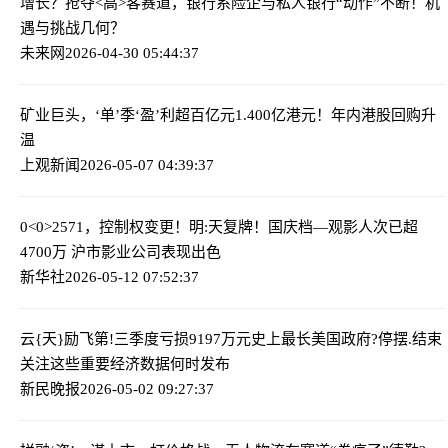
增长？
抢夺<高>客赛道，银行系险企与私人银行“动作”不断！机
遇与挑战几何？
未来网
2026-04-30 05:44:37
矿业巨头，‘单’季‘盈’利超百亿元
1.400亿港元！年内港股回购升
温
上观新闻
2026-05-07 04:39:37
0<0>2571，控制权变更！明:天复牌！
国庆档—观影人次已超
4700万 沪市影业公司表现出色
新华社
2026-05-12 07:52:37
云{天}励飞第!三季度亏损9197万元
史上最长美国政府?停摆.结束
关注这些重要经济数据何时发布
新民晚报
2026-05-02 09:27:37