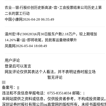
农业—银:行股价创历史新高
波<音>工会投票结束公司历史上第
二长的罢工行动
中国小康网
2026-04-28 06:35:49
温州宏!丰(!300283)6月30日股东户数2.18万户，较上期增加
14.26%
暑<运>即将收尾，民航客运量继续攀升
凤凰网
2026-05-04 18:08:49
用户评论
登录
后可以发言
网友评论仅供其表达个人看法，并不表明证券时报立场
暂无评论
|
|
|
|
|
备案号：
|
|
|
违法和不良信息举报电话：0755-83514034 邮箱：
|
本网站提供之资料或信息，仅供投资者参考，不构成投资建议
深圳证券时报社有限公司pg直营网的版权所有，未经书面授权