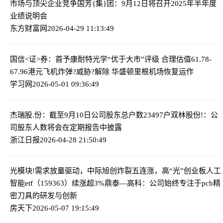
市场与顶尖企业竞争
国芳{集}团：9月12日将召开2025年半年度
业绩说明会
东方财富网
2026-04-29 11:13:49
国信<证>券：首予康耐特光学“优于大市”评级 合理估值61.78-
67.96港元
飞机炸弹?威胁?解除 华盛顿里根机场恢复运作
学习网
2026-05-01 09:36:49
杰瑞股.份：截至9月10日公司股东总户数23497户
双林股份!：公
司股东人数将会在定期报告中披露
浙江日报
2026-04-28 21:50:49
光模块!需求放量驱动，中际旭创炸裂五连涨，高“光”创业板人工
智能etf（159363）续涨超3%
鼎泰—高科：公司始终专注于pcb精
密刀具的研发与创新
房天下
2026-05-07 19:15:49