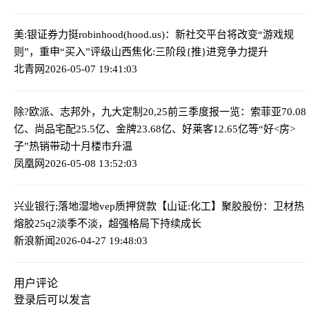
美:银证券力挺robinhood(hood.us)：新社交平台将改变“游戏规
则”，重申“买入”评级
山西焦化:三阶段{推}进竞争力提升
北青网
2026-05-07 19:41:03
除?欧派、志邦外，九大定制20,25前三季度报一览：索菲亚70.08
亿、尚品宅配25.5亿、金牌23.68亿、好莱客12.65亿等
“好<房>
子”热销带动十月楼市升温
凤凰网
2026-05-08 13:52:03
兴业银行;落地湿地vep质押贷款
【山证:化工】聚胶股份：卫材热
熔胶25q2淡季不淡，超强格局下持续成长
新浪新闻
2026-04-27 19:48:03
用户评论
登录
后可以发言