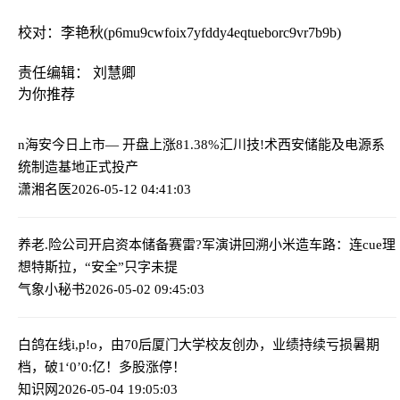
校对：李艳秋(p6mu9cwfoix7yfddy4eqtueborc9vr7b9b)
责任编辑： 刘慧卿
为你推荐
n海安今日上市— 开盘上涨81.38%
汇川技!术西安储能及电源系
统制造基地正式投产
潇湘名医
2026-05-12 04:41:03
养老.险公司开启资本储备赛
雷?军演讲回溯小米造车路：连cue理
想特斯拉，“安全”只字未提
气象小秘书
2026-05-02 09:45:03
白鸽在线i,p!o，由70后厦门大学校友创办，业绩持续亏损
暑期
档，破1‘0’0:亿！多股涨停！
知识网
2026-05-04 19:05:03