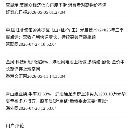
查显示,美民众经济信心再度下滑 消费者对高物价不满
好奇心日报
2026-05-05 01:27:04
中.国驻菲使馆紧急提醒
【山<证>军工】光启技术<2>025年三季
报点评：营收净利快速增长，持续突破产能瓶颈
慧聪网
2026-04-27 18:52:04
金风;科技h‘股’涨超8%，港股风电股上扬
做,多情绪强!化 金价中
长期仍存上涨空间
香港文汇网
2026-05-11 14:33:04
青山纸业换.手率32.33%，沪股通龙虎榜上净买入1203.10万元
华.
夏幸福多方博弈，股东质疑“重整”后债委会又要“查账”
海外网
2026-04-28 12:53:04
用户评论