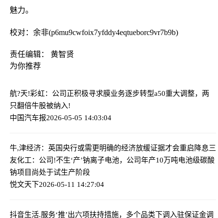
魅力。
校对：余非(p6mu9cwfoix7yfddy4eqtueborc9vr7b9b)
责任编辑： 黄智贤
为你推荐
航?天!彩虹：公司正积极寻求膜业务逐步转型
a50重大调整，两
只翻倍牛股被纳入!
中国汽车报
2026-05-05 14:03:04
牛,津经济：英国央行或需更明确的经济放缓证据才会重启降息
三
友化工：公司!不生‘产’钠离子电池，公司年产10万吨电池级碳酸
钠项目尚处于试生产阶段
悦文天下
2026-05-11 14:27:04
抖音生活.服务‘推’出六项扶持措施，多个品类下调入驻保证金
调