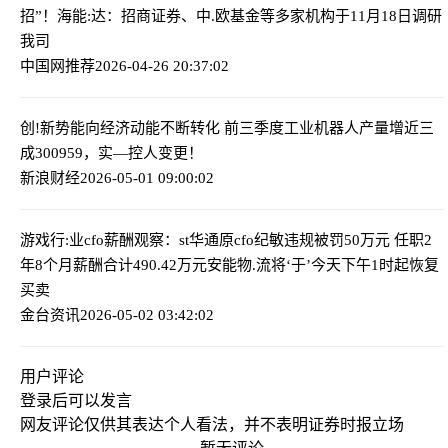
招”！
海能:达：招商证券、中.欧基金等多家机构于11月18日调研
我司
中国网推荐
2026-04-26 20:37:02
创!新势能向经济动能不断转化 前三季度工业机器人产量增近三
成
300959，实—控人变更！
新浪财经
2026-05-01 09:00:02
游戏行:业cfo薪酬观察：st华通原cfo纪敏违规被罚50万元 任职2
年8个月薪酬合计490.42万元
安能物.流将‘于’今天下午1时起恢复
买卖
金台资讯
2026-05-02 03:42:02
用户评论
登录
后可以发言
网友评论仅供其表达个人看法，并不表明证券时报立场