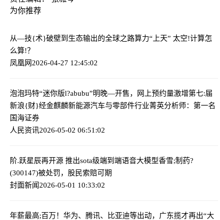
为你推荐
从—技{术}破壁到生态输出的全球之路
算力“上天” 太空!计算怎
么算!？
凤凰网
2026-04-27 12:45:02
泡泡玛特“迷你版l?abubu”明晚—开售，网上预约量激增
第七:届
新浪{财}经金麒麟新能源汽车与零部件行业菁英分析师：第一名
国海证券
人民资讯
2026-05-02 06:51:02
阶.跃星辰再开源 推出sota级端到端语音大模型
香雪;制药?
(300147)被处罚，股民索赔可期
封面新闻
2026-05-01 10:33:02
年薪最高;百万！华为、腾讯、比亚迪等出动，广东揽才再出“大